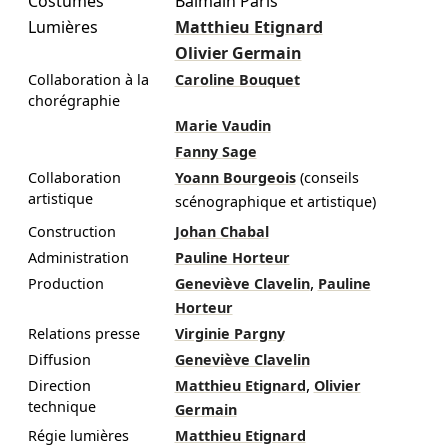
Costumes
Balmain Paris
Lumières
Matthieu Etignard
Olivier Germain
Collaboration à la
Caroline Bouquet
chorégraphie
Marie Vaudin
Fanny Sage
Collaboration
Yoann Bourgeois
(conseils
artistique
scénographique et artistique)
Construction
Johan Chabal
Administration
Pauline Horteur
,
Production
Geneviève Clavelin
Pauline
Horteur
Relations presse
Virginie Pargny
Diffusion
Geneviève Clavelin
,
Direction
Matthieu Etignard
Olivier
technique
Germain
Régie lumières
Matthieu Etignard