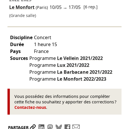
Le Monfort
10/05
→
17/05
[6 rep.]
(Paris)
(Grande salle)
Discipline
Concert
Durée
1 heure 15
Pays
France
Sources
Programme
Le Vellein
2021/2022
Programme
Lux
2021/2022
Programme
La Barbacane
2021/2022
Programme
Le Monfort
2022/2023
Vous possédez des informations pour compléter
cette fiche ou souhaitez y apporter des corrections ?
Contactez-nous
.
Partager le lien
Partager sur LinkedIn
Partager sur Mastodon
Partager sur Bluesky
Partager sur Facebook
Envoyer par mail
PARTAGER