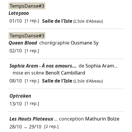
TempsDanse#3
Loto3000
01/10
[1 rep.]
Salle de l'Isle
(L'Isle d'Abeau)
TempsDanse#3
Queen Blood
chorégraphie
Ousmane Sy
02/10
[1 rep.]
Sophia Aram - À nos amours...
de
Sophia Aram
…
mise en scène
Benoît Cambillard
08/10
[1 rep.]
Salle de l'Isle
(L'Isle d'Abeau)
Optraken
13/10
[1 rep.]
Les Hauts Plateaux
… conception
Mathurin Bolze
28/10
→
29/10
[2 rep.]