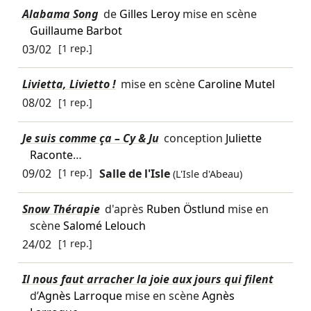
Alabama Song
de
Gilles Leroy
mise en scène
Guillaume Barbot
03/02
[1 rep.]
Livietta, Livietto !
mise en scène
Caroline Mutel
08/02
[1 rep.]
Je suis comme ça – Cy & Ju
conception
Juliette
Raconte
…
09/02
[1 rep.]
Salle de l'Isle
(L'Isle d'Abeau)
Snow Thérapie
d'après
Ruben Östlund
mise en
scène
Salomé Lelouch
24/02
[1 rep.]
Il nous faut arracher la joie aux jours qui filent
d’
Agnès Larroque
mise en scène
Agnès