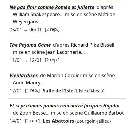
Ne pas finir comme Roméo et Juliette
d'après
William Shakespeare
… mise en scène
Métilde
Weyergans
…
05/01
→
06/01
[2 rep.]
The Pajama Game
d'après
Richard Pike Bissell
mise en scène
Jean Lacornerie
…
11/01
→
12/01
[2 rep.]
Vieillardises
de
Marion Cordier
mise en scène
Aude Maury
…
12/01
[1 rep.]
Salle de l'Isle
(L'Isle d'Abeau)
Et si je n'avais jamais rencontré Jacques Higelin
de
Zoon Besse
… mise en scène
Guillaume Barbot
14/01
[1 rep.]
Les Abattoirs
(Bourgoin-Jallieu)