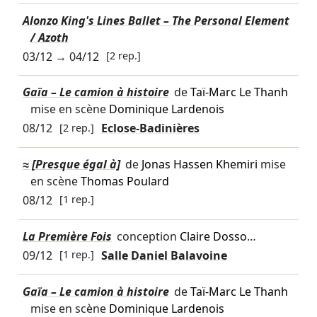
Alonzo King's Lines Ballet – The Personal Element
/ Azoth
03/12
→
04/12
[2 rep.]
Gaïa – Le camion à histoire
de
Taï-Marc Le Thanh
mise en scène
Dominique Lardenois
08/12
[2 rep.]
Eclose-Badinières
≈ [Presque égal à]
de
Jonas Hassen Khemiri
mise
en scène
Thomas Poulard
08/12
[1 rep.]
La Première Fois
conception
Claire Dosso
…
09/12
[1 rep.]
Salle Daniel Balavoine
Gaïa – Le camion à histoire
de
Taï-Marc Le Thanh
mise en scène
Dominique Lardenois