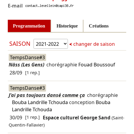
E-mail
Programmation
Historique
Créations
SAISON
changer de saison
TempsDanse#3
Näss (Les Gens)
chorégraphie
Fouad Boussouf
28/09
[1 rep.]
TempsDanse#3
J'ai pas toujours dansé comme ça
chorégraphie
Bouba Landrille Tchouda
conception
Bouba
Landrille Tchouda
30/09
[1 rep.]
Espace culturel George Sand
(Saint-
Quentin-Fallavier)