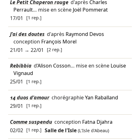
Le Petit Chaperon rouge
d'après
Charles
Perrault
… mise en scène
Joël Pommerat
17/01
[1 rep.]
J'ai des doutes
d'après
Raymond Devos
conception
François Morel
21/01
→
22/01
[2 rep.]
Rebibbia
d’
Alison Cosson
… mise en scène
Louise
Vignaud
25/01
[1 rep.]
14 duos d'amour
chorégraphie
Yan Raballand
29/01
[1 rep.]
Comme suspendu
conception
Fatna Djahra
02/02
[1 rep.]
Salle de l'Isle
(L'Isle d'Abeau)