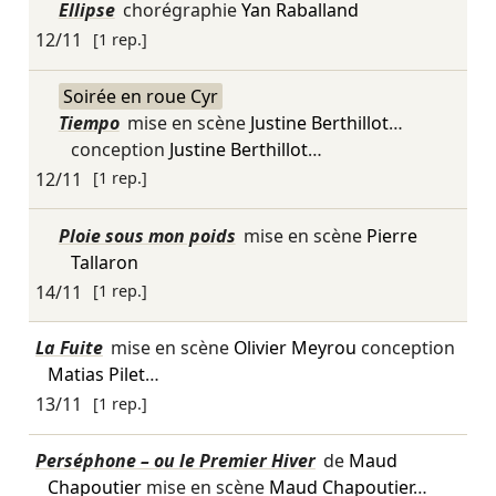
Ellipse
chorégraphie
Yan Raballand
12/11
[1 rep.]
Soirée en roue Cyr
Tiempo
mise en scène
Justine Berthillot
…
conception
Justine Berthillot
…
12/11
[1 rep.]
Ploie sous mon poids
mise en scène
Pierre
Tallaron
14/11
[1 rep.]
La Fuite
mise en scène
Olivier Meyrou
conception
Matias Pilet
…
13/11
[1 rep.]
Perséphone – ou le Premier Hiver
de
Maud
Chapoutier
mise en scène
Maud Chapoutier
…