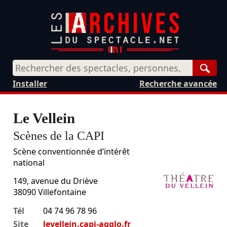
Rech
Installer
Recherche avancée
Le Vellein
Scènes de la CAPI
Scène conventionnée d’intérêt
national
149, avenue du Driève
38090
Villefontaine
Tél
04 74 96 78 96
Site
levellein.capi-agglo.fr