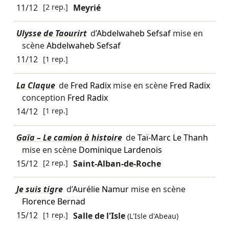
11/12
[2 rep.]
Meyrié
Ulysse de Taourirt
d’
Abdelwaheb Sefsaf
mise en
scène
Abdelwaheb Sefsaf
11/12
[1 rep.]
La Claque
de
Fred Radix
mise en scène
Fred Radix
conception
Fred Radix
14/12
[1 rep.]
Gaïa – Le camion à histoire
de
Taï-Marc Le Thanh
mise en scène
Dominique Lardenois
15/12
[2 rep.]
Saint-Alban-de-Roche
Je suis tigre
d’
Aurélie Namur
mise en scène
Florence Bernad
15/12
[1 rep.]
Salle de l'Isle
(L'Isle d'Abeau)