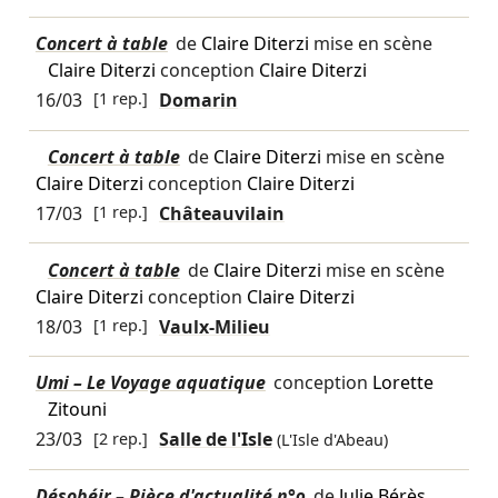
Concert à table
de
Claire Diterzi
mise en scène
Claire Diterzi
conception
Claire Diterzi
16/03
[1 rep.]
Domarin
Concert à table
de
Claire Diterzi
mise en scène
Claire Diterzi
conception
Claire Diterzi
17/03
[1 rep.]
Châteauvilain
Concert à table
de
Claire Diterzi
mise en scène
Claire Diterzi
conception
Claire Diterzi
18/03
[1 rep.]
Vaulx-Milieu
Umi – Le Voyage aquatique
conception
Lorette
Zitouni
23/03
[2 rep.]
Salle de l'Isle
(L'Isle d'Abeau)
Désobéir – Pièce d'actualité n°9
de
Julie Bérès
…