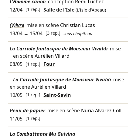
L'Homme canon
conception
Rémi Luchez
12/04
[1 rep.]
Salle de l'Isle
(L'Isle d'Abeau)
(V)îvre
mise en scène
Christian Lucas
13/04
→
15/04
[3 rep.]
sous chapiteau
La Carriole fantasque de Monsieur Vivaldi
mise
en scène
Aurélien Villard
08/05
[1 rep.]
Four
La Carriole fantasque de Monsieur Vivaldi
mise
en scène
Aurélien Villard
10/05
[1 rep.]
Saint-Savin
Peau de papier
mise en scène
Nuria Alvarez Coll
…
11/05
[1 rep.]
La Combattante Mu Guiying