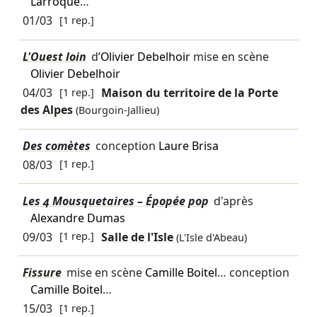
Larroque
…
01/03
[1 rep.]
L'Ouest loin
d’
Olivier Debelhoir
mise en scène
Olivier Debelhoir
04/03
[1 rep.]
Maison du territoire de la Porte
des Alpes
(Bourgoin-Jallieu)
Des comètes
conception
Laure Brisa
08/03
[1 rep.]
Les 4 Mousquetaires – Épopée pop
d'après
Alexandre Dumas
09/03
[1 rep.]
Salle de l'Isle
(L'Isle d'Abeau)
Fissure
mise en scène
Camille Boitel
… conception
Camille Boitel
…
15/03
[1 rep.]