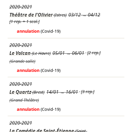
2020-2021
Théâtre de l'Olivier
03/12
→
04/12
(Istres)
[1 rep. + 1 scol.]
annulation
(Covid-19)
2020-2021
Le Volcan
05/01
→
06/01
[2 rep.]
(Le Havre)
(Grande salle)
annulation
(Covid-19)
2020-2021
Le Quartz
14/01
→
16/01
[3 rep.]
(Brest)
(Grand Théâtre)
annulation
(Covid-19)
2020-2021
La Comédie de Saint-Étienne
(Saint-