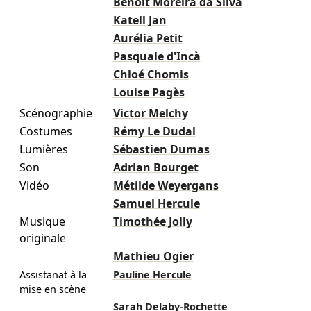
Benoît Moreira da Silva
Katell Jan
Aurélia Petit
Pasquale d'Incà
Chloé Chomis
Louise Pagès
Scénographie
Victor Melchy
Costumes
Rémy Le Dudal
Lumières
Sébastien Dumas
Son
Adrian Bourget
Vidéo
Métilde Weyergans
Samuel Hercule
Musique
Timothée Jolly
originale
Mathieu Ogier
Assistanat à la
Pauline Hercule
mise en scène
Sarah Delaby-Rochette