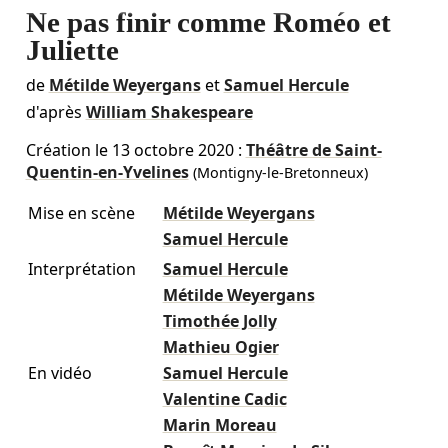
Ne pas finir comme Roméo et
Juliette
de
Métilde Weyergans
et
Samuel Hercule
d'après
William Shakespeare
Création le
13 octobre 2020
:
Théâtre de Saint-
Quentin-en-Yvelines
(Montigny-le-Bretonneux)
Mise en scène
Métilde Weyergans
Samuel Hercule
Interprétation
Samuel Hercule
Métilde Weyergans
Timothée Jolly
Mathieu Ogier
En vidéo
Samuel Hercule
Valentine Cadic
Marin Moreau