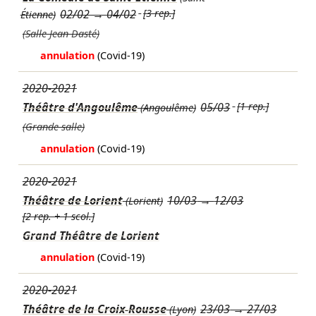
02/02
→
04/02
[3 rep.]
Étienne)
(Salle Jean Dasté)
annulation
(Covid-19)
2020-2021
Théâtre d'Angoulême
05/03
[1 rep.]
(Angoulême)
(Grande salle)
annulation
(Covid-19)
2020-2021
Théâtre de Lorient
10/03
→
12/03
(Lorient)
[2 rep. + 1 scol.]
Grand Théâtre de Lorient
annulation
(Covid-19)
2020-2021
Théâtre de la Croix-Rousse
23/03
→
27/03
(Lyon)