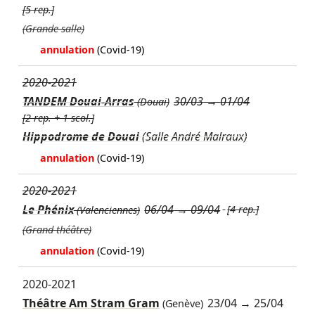
[5 rep.]
(Grande salle)
annulation
(Covid-19)
2020-2021
TANDEM Douai-Arras
30/03
→
01/04
(Douai)
[2 rep. + 1 scol.]
Hippodrome de Douai
(Salle André Malraux)
annulation
(Covid-19)
2020-2021
Le Phénix
06/04
→
09/04
[4 rep.]
(Valenciennes)
(Grand théâtre)
annulation
(Covid-19)
2020-2021
Théâtre Am Stram Gram
23/04
→
25/04
(Genève)