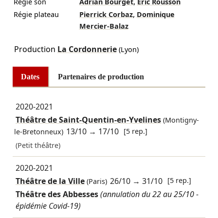
,
Régie son
Adrian Bourget
Éric Rousson
,
Régie plateau
Pierrick Corbaz
Dominique
Mercier-Balaz
Production
La Cordonnerie
(Lyon)
Dates
Partenaires de production
2020-2021
Théâtre de Saint-Quentin-en-Yvelines
(Montigny-
13/10
→
17/10
[5 rep.]
le-Bretonneux)
(Petit théâtre)
2020-2021
Théâtre de la Ville
26/10
→
31/10
[5 rep.]
(Paris)
Théâtre des Abbesses
(annulation du 22 au 25/10 -
épidémie Covid-19)