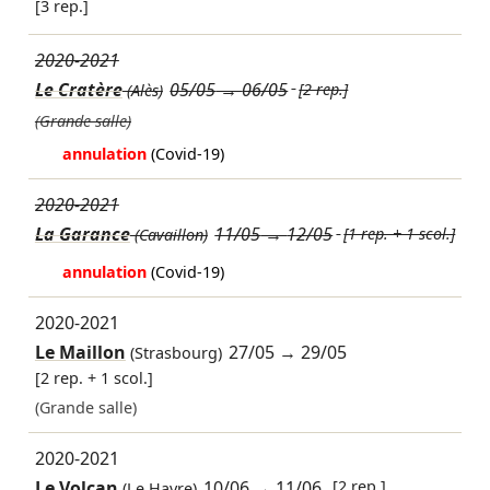
[3 rep.]
2020-2021
Le Cratère
05/05
→
06/05
[2 rep.]
(Alès)
(Grande salle)
annulation
(Covid-19)
2020-2021
La Garance
11/05
→
12/05
[1 rep. + 1 scol.]
(Cavaillon)
annulation
(Covid-19)
2020-2021
Le Maillon
27/05
→
29/05
(Strasbourg)
[2 rep. + 1 scol.]
(Grande salle)
2020-2021
Le Volcan
10/06
→
11/06
[2 rep.]
(Le Havre)