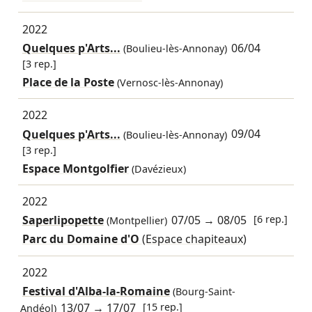
2022
Quelques p'Arts...
06/04
(Boulieu-lès-Annonay)
[3 rep.]
Place de la Poste
(Vernosc-lès-Annonay)
2022
Quelques p'Arts...
09/04
(Boulieu-lès-Annonay)
[3 rep.]
Espace Montgolfier
(Davézieux)
2022
Saperlipopette
07/05
→
08/05
[6 rep.]
(Montpellier)
Parc du Domaine d'O
(Espace chapiteaux)
2022
Festival d'Alba-la-Romaine
(Bourg-Saint-
13/07
→
17/07
[15 rep.]
Andéol)