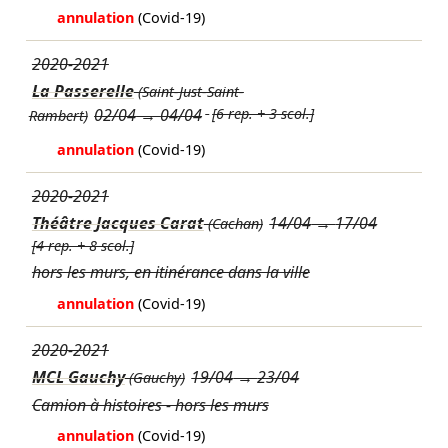
annulation
(Covid-19)
2020-2021
La Passerelle
(Saint-Just-Saint-
02/04
→
04/04
[6 rep. + 3 scol.]
Rambert)
annulation
(Covid-19)
2020-2021
Théâtre Jacques Carat
14/04
→
17/04
(Cachan)
[4 rep. + 8 scol.]
hors les murs, en itinérance dans la ville
annulation
(Covid-19)
2020-2021
MCL Gauchy
19/04
→
23/04
(Gauchy)
Camion à histoires - hors les murs
annulation
(Covid-19)