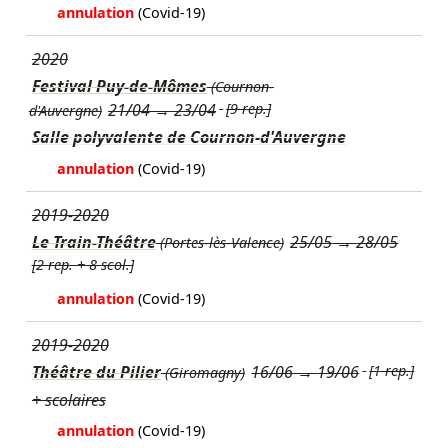
annulation
(Covid-19)
2020
Festival Puy-de-Mômes
(Cournon-
21/04
→
23/04
[9 rep.]
d'Auvergne)
Salle polyvalente de Cournon-d'Auvergne
annulation
(Covid-19)
2019-2020
Le Train-Théâtre
25/05
→
28/05
(Portes-lès-Valence)
[2 rep. + 8 scol.]
annulation
(Covid-19)
2019-2020
Théâtre du Pilier
16/06
→
19/06
[1 rep.]
(Giromagny)
+ scolaires
annulation
(Covid-19)