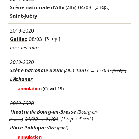
Scène nationale d'Albi
04/03
[3 rep.]
(Albi)
Saint-Juéry
2019-2020
Gaillac
08/03
[3 rep.]
hors-les-murs
2019-2020
Scène nationale d'Albi
14/03
→
15/03
[6 rep.]
(Albi)
L'Athanor
annulation
(Covid-19)
2019-2020
Théâtre de Bourg-en-Bresse
(Bourg-en-
31/03
→
01/04
[1 rep. + 5 scol.]
Bresse)
Place Publique
(Beaupont)
annulation