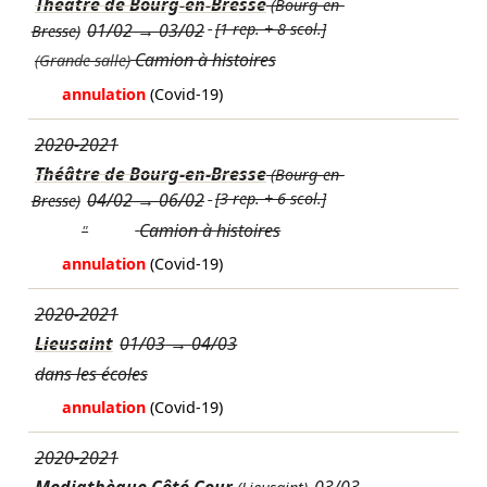
Théâtre de Bourg-en-Bresse
(Bourg-en-
01/02
→
03/02
[1 rep. + 8 scol.]
Bresse)
Camion à histoires
(Grande salle)
annulation
(Covid-19)
2020-2021
Théâtre de Bourg-en-Bresse
(Bourg-en-
04/02
→
06/02
[3 rep. + 6 scol.]
Bresse)
Camion à histoires
"
annulation
(Covid-19)
2020-2021
Lieusaint
01/03
→
04/03
dans les écoles
annulation
(Covid-19)
2020-2021