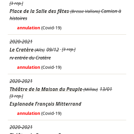
[3 rep.]
Place de la Salle des fêtes
Camion à
(Bresse Vallons)
histoires
annulation
(Covid-19)
2020-2021
Le Cratère
09/12
[3 rep.]
(Alès)
rv entrée du Cratère
annulation
(Covid-19)
2020-2021
Théâtre de la Maison du Peuple
13/01
(Millau)
[3 rep.]
Esplanade François Mitterrand
annulation
(Covid-19)
2020-2021