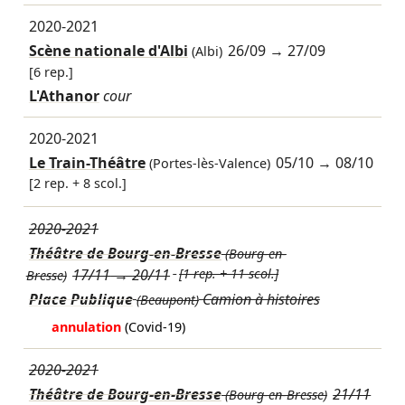
2020-2021
Scène nationale d'Albi
26/09
→
27/09
(Albi)
[6 rep.]
L'Athanor
cour
2020-2021
Le Train-Théâtre
05/10
→
08/10
(Portes-lès-Valence)
[2 rep. + 8 scol.]
2020-2021
Théâtre de Bourg-en-Bresse
(Bourg-en-
17/11
→
20/11
[1 rep. + 11 scol.]
Bresse)
Place Publique
Camion à histoires
(Beaupont)
annulation
(Covid-19)
2020-2021
Théâtre de Bourg-en-Bresse
21/11
(Bourg-en-Bresse)