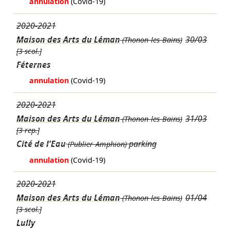
annulation
(Covid-19)
2020-2021
Maison des Arts du Léman
30/03
(Thonon-les-Bains)
[3 scol.]
Féternes
annulation
(Covid-19)
2020-2021
Maison des Arts du Léman
31/03
(Thonon-les-Bains)
[3 rep.]
Cité de l'Eau
parking
(Publier-Amphion)
annulation
(Covid-19)
2020-2021
Maison des Arts du Léman
01/04
(Thonon-les-Bains)
[3 scol.]
Lully