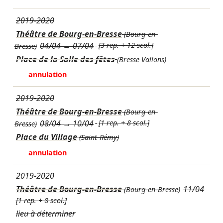
2019-2020
Théâtre de Bourg-en-Bresse
(Bourg-en-
04/04
→
07/04
[3 rep. + 12 scol.]
Bresse)
Place de la Salle des fêtes
(Bresse Vallons)
annulation
2019-2020
Théâtre de Bourg-en-Bresse
(Bourg-en-
08/04
→
10/04
[1 rep. + 8 scol.]
Bresse)
Place du Village
(Saint-Rémy)
annulation
2019-2020
Théâtre de Bourg-en-Bresse
11/04
(Bourg-en-Bresse)
[1 rep. + 8 scol.]
lieu à déterminer