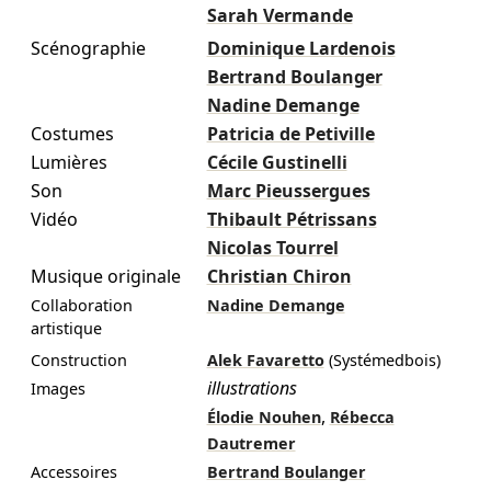
Sarah Vermande
Scénographie
Dominique Lardenois
Bertrand Boulanger
Nadine Demange
Costumes
Patricia de Petiville
Lumières
Cécile Gustinelli
Son
Marc Pieussergues
Vidéo
Thibault Pétrissans
Nicolas Tourrel
Musique originale
Christian Chiron
Collaboration
Nadine Demange
artistique
Construction
Alek Favaretto
(Systémedbois)
illustrations
Images
,
Élodie Nouhen
Rébecca
Dautremer
Accessoires
Bertrand Boulanger