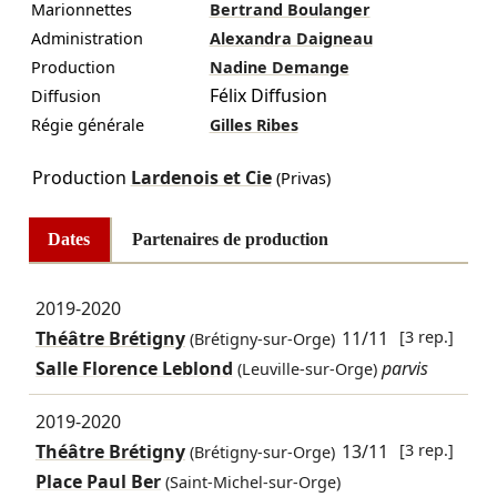
Marionnettes
Bertrand Boulanger
Administration
Alexandra Daigneau
Production
Nadine Demange
Félix Diffusion
Diffusion
Régie générale
Gilles Ribes
Production
Lardenois et Cie
(Privas)
Dates
Partenaires de production
2019-2020
Théâtre Brétigny
11/11
[3 rep.]
(Brétigny-sur-Orge)
Salle Florence Leblond
parvis
(Leuville-sur-Orge)
2019-2020
Théâtre Brétigny
13/11
[3 rep.]
(Brétigny-sur-Orge)
Place Paul Ber
(Saint-Michel-sur-Orge)