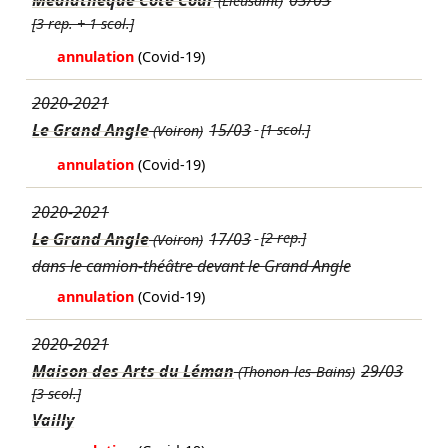
Mediathèque Côté Cour
03/03
(Lieusaint)
[3 rep. + 1 scol.]
annulation
(Covid-19)
2020-2021
Le Grand Angle
15/03
[1 scol.]
(Voiron)
annulation
(Covid-19)
2020-2021
Le Grand Angle
17/03
[2 rep.]
(Voiron)
dans le camion-théâtre devant le Grand Angle
annulation
(Covid-19)
2020-2021
Maison des Arts du Léman
29/03
(Thonon-les-Bains)
[3 scol.]
Vailly