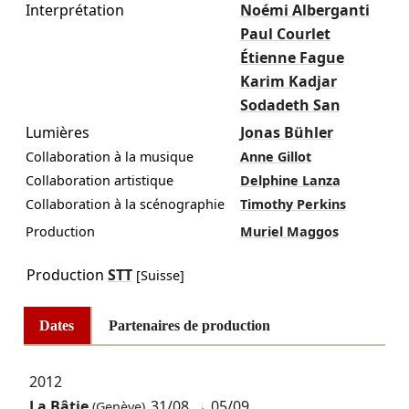
Interprétation
Noémi Alberganti
Paul Courlet
Étienne Fague
Karim Kadjar
Sodadeth San
Lumières
Jonas Bühler
Collaboration à la musique
Anne Gillot
Collaboration artistique
Delphine Lanza
Collaboration à la scénographie
Timothy Perkins
Production
Muriel Maggos
Production
STT
[Suisse]
Dates
Partenaires de production
2012
La Bâtie
31/08
→
05/09
(Genève)