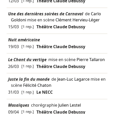
12/03
[1 rep.]
Théâtre Claude Debussy
Une des dernières soirées de Carnaval
de
Carlo
Goldoni
mise en scène
Clément Hervieu-Léger
15/03
[1 rep.]
Théâtre Claude Debussy
Nuit américaine
19/03
[1 rep.]
Théâtre Claude Debussy
Le Chant du vertige
mise en scène
Pierre Tallaron
26/03
[1 rep.]
Théâtre Claude Debussy
Juste la fin du monde
de
Jean-Luc Lagarce
mise en
scène
Félicité Chaton
31/03
[1 rep.]
Le NECC
Mosaïques
chorégraphie
Julien Lestel
09/04
[1 rep.]
Théâtre Claude Debussy