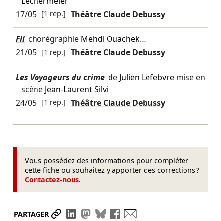
Lechermeier
17/05
[1 rep.]
Théâtre Claude Debussy
Fli
chorégraphie
Mehdi Ouachek
…
21/05
[1 rep.]
Théâtre Claude Debussy
Les Voyageurs du crime
de
Julien Lefebvre
mise en
scène
Jean-Laurent Silvi
24/05
[1 rep.]
Théâtre Claude Debussy
Vous possédez des informations pour compléter
cette fiche ou souhaitez y apporter des corrections ?
Contactez-nous
.
Partager le lien
Partager sur LinkedIn
Partager sur Mastodon
Partager sur Bluesky
Partager sur Facebook
Envoyer par mail
PARTAGER