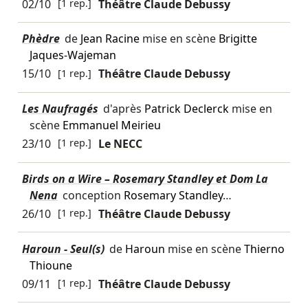
02/10
[1 rep.]
Théâtre Claude Debussy
Phèdre
de
Jean Racine
mise en scène
Brigitte
Jaques-Wajeman
15/10
[1 rep.]
Théâtre Claude Debussy
Les Naufragés
d'après
Patrick Declerck
mise en
scène
Emmanuel Meirieu
23/10
[1 rep.]
Le NECC
Birds on a Wire – Rosemary Standley et Dom La
Nena
conception
Rosemary Standley
…
26/10
[1 rep.]
Théâtre Claude Debussy
Haroun - Seul(s)
de
Haroun
mise en scène
Thierno
Thioune
09/11
[1 rep.]
Théâtre Claude Debussy