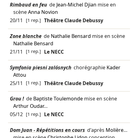
Rimbaud en feu
de
Jean-Michel Djian
mise en
scène
Anna Novion
20/11
[1 rep.]
Théâtre Claude Debussy
Zone blanche
de
Nathalie Bensard
mise en scène
Nathalie Bensard
21/11
[1 rep.]
Le NECC
Symfonia piesni zalósnych
chorégraphie
Kader
Attou
25/11
[1 rep.]
Théâtre Claude Debussy
Grou !
de
Baptiste Toulemonde
mise en scène
Arthur Oudar
…
05/12
[1 rep.]
Le NECC
Dom Juan - Répétitions en cours
d'après
Molière
…
mise en scène
Christophe Lidon
conception