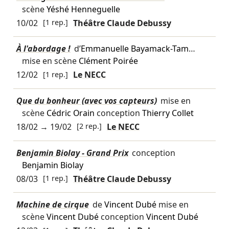
scène
Yéshé Henneguelle
10/02
[1 rep.]
Théâtre Claude Debussy
À l'abordage !
d’
Emmanuelle Bayamack-Tam
…
mise en scène
Clément Poirée
12/02
[1 rep.]
Le NECC
Que du bonheur (avec vos capteurs)
mise en
scène
Cédric Orain
conception
Thierry Collet
18/02
→
19/02
[2 rep.]
Le NECC
Benjamin Biolay - Grand Prix
conception
Benjamin Biolay
08/03
[1 rep.]
Théâtre Claude Debussy
Machine de cirque
de
Vincent Dubé
mise en
scène
Vincent Dubé
conception
Vincent Dubé