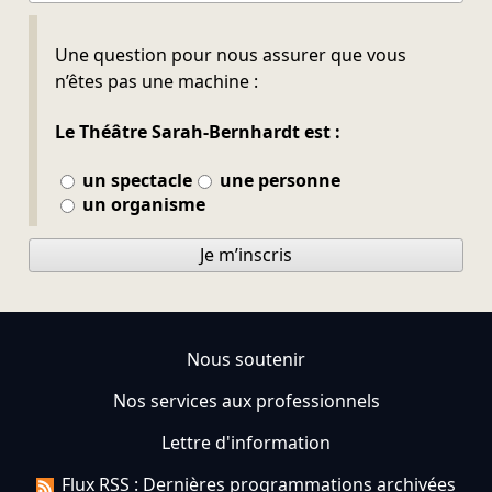
Ne pas remplir
Une question pour nous assurer que vous
n’êtes pas une machine :
Le Théâtre Sarah-Bernhardt est :
un spectacle
une personne
un organisme
Je m’inscris
Nous soutenir
Nos services aux professionnels
Lettre d'information
Flux RSS : Dernières programmations archivées