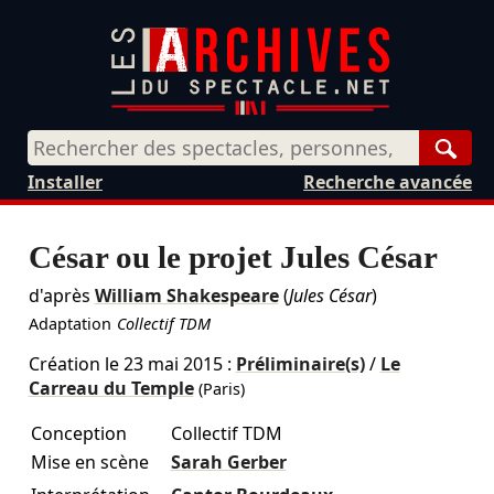
Rech
Installer
Recherche avancée
César ou le projet Jules César
d'après
William Shakespeare
(
Jules César
)
Adaptation
Collectif TDM
Création le
23 mai 2015
:
Préliminaire(s)
/
Le
Carreau du Temple
(Paris)
Conception
Collectif TDM
Mise en scène
Sarah Gerber