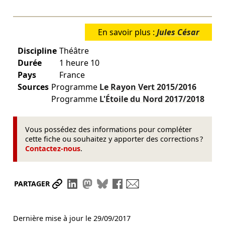
En savoir plus :
Jules César
Discipline
Théâtre
Durée
1 heure 10
Pays
France
Sources
Programme
Le Rayon Vert
2015/2016
Programme
L'Étoile du Nord
2017/2018
Vous possédez des informations pour compléter
cette fiche ou souhaitez y apporter des corrections ?
Contactez-nous
.
Partager le lien
Partager sur LinkedIn
Partager sur Mastodon
Partager sur Bluesky
Partager sur Facebook
Envoyer par mail
PARTAGER
Dernière mise à jour le
29/09/2017