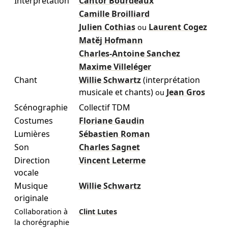
Interprétation
Cantor Bourdeaux
Camille Broilliard
Julien Cothias
Laurent Cogez
ou
Matěj Hofmann
Charles-Antoine Sanchez
Maxime Villeléger
Chant
Willie Schwartz
(interprétation
musicale et chants)
Jean Gros
ou
Scénographie
Collectif TDM
Costumes
Floriane Gaudin
Lumières
Sébastien Roman
Son
Charles Sagnet
Direction
Vincent Leterme
vocale
Musique
Willie Schwartz
originale
Collaboration à
Clint Lutes
la chorégraphie