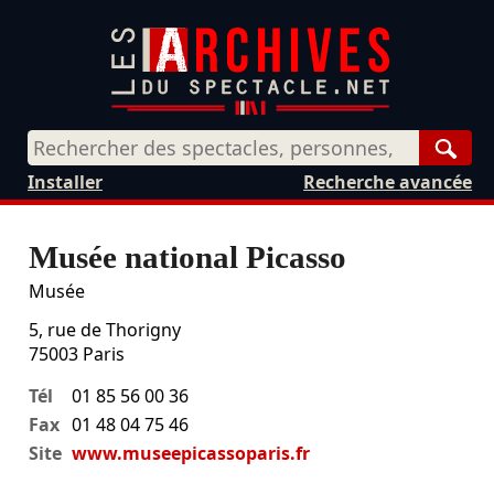
Rech
Installer
Recherche avancée
Musée national Picasso
Musée
5, rue de Thorigny
75003
Paris
Tél
01 85 56 00 36
Fax
01 48 04 75 46
Site
www.museepicassoparis.fr