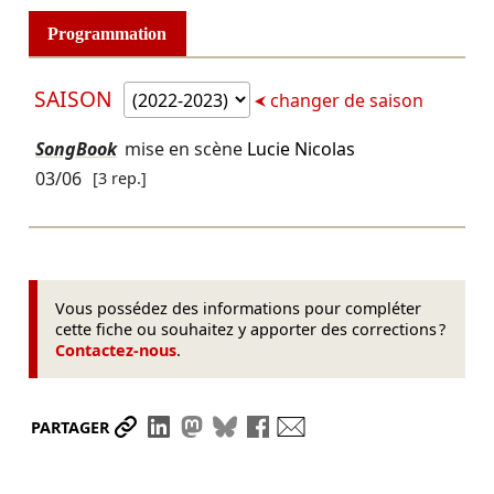
Programmation
SAISON
changer de saison
SongBook
mise en scène
Lucie Nicolas
03/06
[3 rep.]
Vous possédez des informations pour compléter
cette fiche ou souhaitez y apporter des corrections ?
Contactez-nous
.
Partager le lien
Partager sur LinkedIn
Partager sur Mastodon
Partager sur Bluesky
Partager sur Facebook
Envoyer par mail
PARTAGER