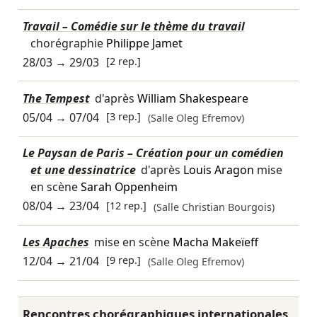
Travail – Comédie sur le thème du travail
chorégraphie
Philippe Jamet
28/03
→
29/03
[2 rep.]
The Tempest
d'après
William Shakespeare
05/04
→
07/04
[3 rep.]
(Salle Oleg Efremov)
Le Paysan de Paris – Création pour un comédien
et une dessinatrice
d'après
Louis Aragon
mise
en scène
Sarah Oppenheim
08/04
→
23/04
[12 rep.]
(Salle Christian Bourgois)
Les Apaches
mise en scène
Macha Makeïeff
12/04
→
21/04
[9 rep.]
(Salle Oleg Efremov)
Rencontres chorégraphiques internationales