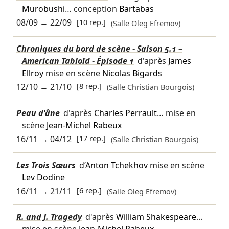
Murobushi
… conception
Bartabas
08/09
→
22/09
[10 rep.]
(Salle Oleg Efremov)
Chroniques du bord de scène - Saison 5.1 –
American Tabloïd - Épisode 1
d'après
James
Ellroy
mise en scène
Nicolas Bigards
12/10
→
21/10
[8 rep.]
(Salle Christian Bourgois)
Peau d'âne
d'après
Charles Perrault
… mise en
scène
Jean-Michel Rabeux
16/11
→
04/12
[17 rep.]
(Salle Christian Bourgois)
Les Trois Sœurs
d’
Anton Tchekhov
mise en scène
Lev Dodine
16/11
→
21/11
[6 rep.]
(Salle Oleg Efremov)
R. and J. Tragedy
d'après
William Shakespeare
…