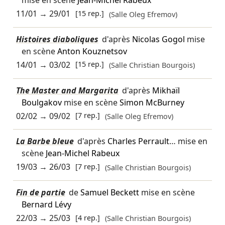
mise en scène
Jean-Michel Rabeux
11/01
→
29/01
[15 rep.]
(Salle Oleg Efremov)
Histoires diaboliques
d'après
Nicolas Gogol
mise
en scène
Anton Kouznetsov
14/01
→
03/02
[15 rep.]
(Salle Christian Bourgois)
The Master and Margarita
d'après
Mikhaïl
Boulgakov
mise en scène
Simon McBurney
02/02
→
09/02
[7 rep.]
(Salle Oleg Efremov)
La Barbe bleue
d'après
Charles Perrault
… mise en
scène
Jean-Michel Rabeux
19/03
→
26/03
[7 rep.]
(Salle Christian Bourgois)
Fin de partie
de
Samuel Beckett
mise en scène
Bernard Lévy
22/03
→
25/03
[4 rep.]
(Salle Christian Bourgois)