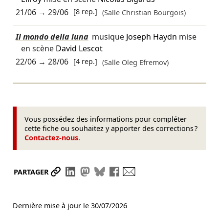
21/06
→
29/06
[8 rep.]
(Salle Christian Bourgois)
Il mondo della luna
musique
Joseph Haydn
mise
en scène
David Lescot
22/06
→
28/06
[4 rep.]
(Salle Oleg Efremov)
Vous possédez des informations pour compléter
cette fiche ou souhaitez y apporter des corrections ?
Contactez-nous
.
Partager le lien
Partager sur LinkedIn
Partager sur Mastodon
Partager sur Bluesky
Partager sur Facebook
Envoyer par mail
PARTAGER
Dernière mise à jour le
30/07/2026