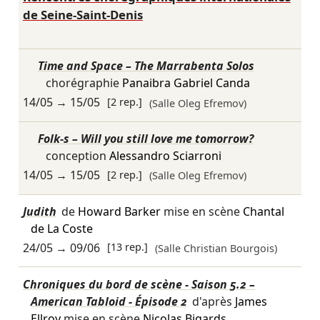
de Seine-Saint-Denis
Time and Space – The Marrabenta Solos
chorégraphie
Panaibra Gabriel Canda
14/05
→
15/05
[2 rep.]
(Salle Oleg Efremov)
Folk-s – Will you still love me tomorrow?
conception
Alessandro Sciarroni
14/05
→
15/05
[2 rep.]
(Salle Oleg Efremov)
Judith
de
Howard Barker
mise en scène
Chantal
de La Coste
24/05
→
09/06
[13 rep.]
(Salle Christian Bourgois)
Chroniques du bord de scène - Saison 5.2 –
American Tabloid - Épisode 2
d'après
James
Ellroy
mise en scène
Nicolas Bigards