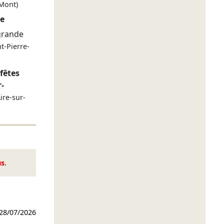
Mont)
re
grande
nt-Pierre-
 fêtes
r-
Aire-sur-
us
.
28/07/2026