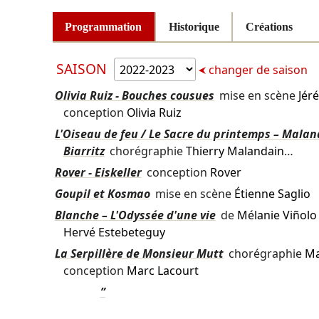
Programmation
Historique
Créations
SAISON
changer de saison
Olivia Ruiz - Bouches cousues
mise en scène
Jér
conception
Olivia Ruiz
L'Oiseau de feu / Le Sacre du printemps – Malan
Biarritz
chorégraphie
Thierry Malandain
…
Rover - Eiskeller
conception
Rover
Goupil et Kosmao
mise en scène
Étienne Saglio
Blanche – L'Odyssée d'une vie
de
Mélanie Viñolo
Hervé Estebeteguy
La Serpillère de Monsieur Mutt
chorégraphie
Ma
conception
Marc Lacourt
”