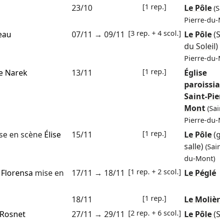
[1 rep.]
23/10
Le Pôle
(S
Pierre-du-
[3 rep. + 4 scol.]
eau
07/11
→
09/11
Le Pôle
(
du Soleil)
Pierre-du-
[1 rep.]
e Narek
13/11
Église
paroissia
Saint-Pie
Mont
(Sai
Pierre-du-
[1 rep.]
se en scène
Élise
15/11
Le Pôle
(
salle)
(Sai
du-Mont)
[1 rep. + 2 scol.]
 Florensa
mise en
17/11
→
18/11
Le Péglé
[1 rep.]
18/11
Le Moliè
[2 rep. + 6 scol.]
 Rosnet
27/11
→
29/11
Le Pôle
(