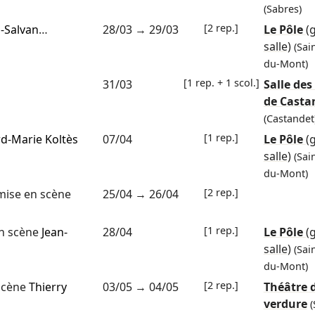
(Sabres)
[2 rep.]
n-Salvan
…
28/03
→
29/03
Le Pôle
(
salle)
(Sai
du-Mont)
[1 rep. + 1 scol.]
31/03
Salle des
de Casta
(Castandet
[1 rep.]
d-Marie Koltès
07/04
Le Pôle
(
salle)
(Sai
du-Mont)
[2 rep.]
mise en scène
25/04
→
26/04
[1 rep.]
n scène
Jean-
28/04
Le Pôle
(
salle)
(Sai
du-Mont)
[2 rep.]
scène
Thierry
03/05
→
04/05
Théâtre 
verdure
(