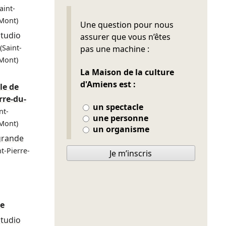
aint-
Mont)
Ne pas remplir
Une question pour nous
Studio
assurer que vous n’êtes
(Saint-
pas une machine :
Mont)
La Maison de la culture
d'Amiens est :
le de
rre-du-
un spectacle
nt-
une personne
Mont)
un organisme
grande
nt-Pierre-
Je m’inscris
re
Studio