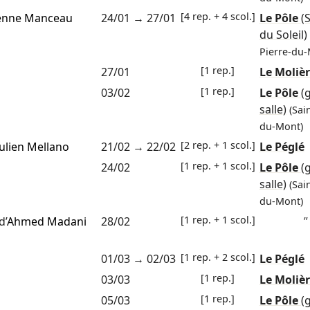
[4 rep. + 4 scol.]
enne Manceau
24/01
→
27/01
Le Pôle
(
du Soleil)
Pierre-du-
[1 rep.]
27/01
Le Moliè
[1 rep.]
03/02
Le Pôle
(
salle)
(Sai
du-Mont)
[2 rep. + 1 scol.]
Julien Mellano
21/02
→
22/02
Le Péglé
[1 rep. + 1 scol.]
24/02
Le Pôle
(
salle)
(Sai
du-Mont)
[1 rep. + 1 scol.]
d’
Ahmed Madani
28/02
”
[1 rep. + 2 scol.]
01/03
→
02/03
Le Péglé
[1 rep.]
03/03
Le Moliè
[1 rep.]
05/03
Le Pôle
(