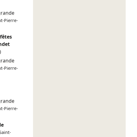
grande
nt-Pierre-
 fêtes
ndet
)
grande
nt-Pierre-
grande
nt-Pierre-
de
Saint-