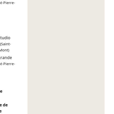
nt-Pierre-
Studio
(Saint-
Mont)
grande
nt-Pierre-
re
e de
e