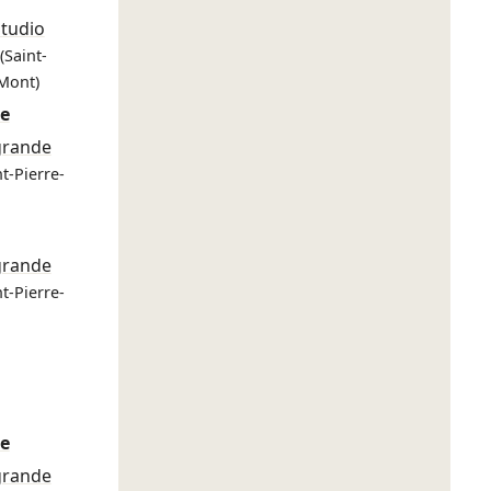
Studio
(Saint-
Mont)
re
grande
nt-Pierre-
grande
nt-Pierre-
re
grande