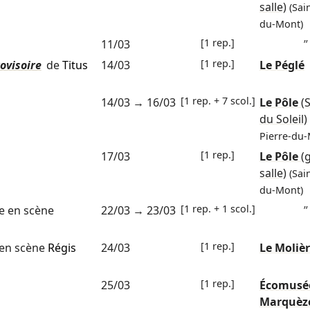
salle)
(Sai
du-Mont)
[1 rep.]
11/03
”
[1 rep.]
ovisoire
de
Titus
14/03
Le Péglé
[1 rep. + 7 scol.]
14/03
→
16/03
Le Pôle
(
du Soleil)
Pierre-du-
[1 rep.]
17/03
Le Pôle
(
salle)
(Sai
du-Mont)
[1 rep. + 1 scol.]
e en scène
22/03
→
23/03
”
[1 rep.]
en scène
Régis
24/03
Le Moliè
[1 rep.]
25/03
Écomusé
Marquèz