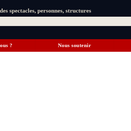
es spectacles, personnes, structures
ous ?
Nous soutenir