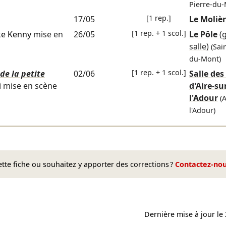
Pierre-du-
[1 rep.]
17/05
Le Moliè
[1 rep. + 1 scol.]
ke Kenny
mise en
26/05
Le Pôle
(
salle)
(Sai
du-Mont)
[1 rep. + 1 scol.]
de la petite
02/06
Salle des
i
mise en scène
d'Aire-su
l'Adour
(
l'Adour)
te fiche ou souhaitez y apporter des corrections ?
Contactez-no
Dernière mise à jour le