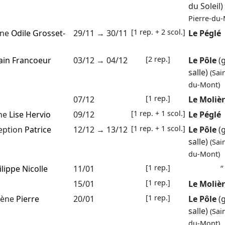
du Soleil)
Pierre-du-
[1 rep. + 2 scol.]
ène
Odile Grosset-
29/11
→
30/11
Le Péglé
[2 rep.]
ain Francoeur
03/12
→
04/12
Le Pôle
(
salle)
(Sai
du-Mont)
[1 rep.]
07/12
Le Moliè
[1 rep. + 1 scol.]
ne
Lise Hervio
09/12
Le Péglé
[1 rep. + 1 scol.]
eption
Patrice
12/12
→
13/12
Le Pôle
(
salle)
(Sai
du-Mont)
[1 rep.]
ilippe Nicolle
11/01
”
[1 rep.]
15/01
Le Moliè
[1 rep.]
cène
Pierre
20/01
Le Pôle
(
salle)
(Sai
du-Mont)