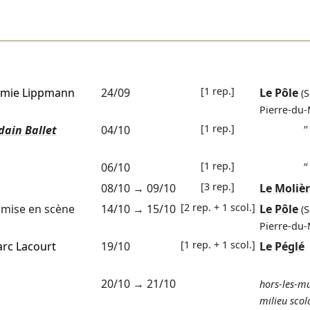
[1 rep.]
émie Lippmann
24/09
Le Pôle
(S
Pierre-du-
[1 rep.]
dain Ballet
04/10
”
[1 rep.]
06/10
”
[3 rep.]
08/10
→
09/10
Le Moliè
[2 rep. + 1 scol.]
mise en scène
14/10
→
15/10
Le Pôle
(S
Pierre-du-
[1 rep. + 1 scol.]
rc Lacourt
19/10
Le Péglé
20/10
→
21/10
hors-les-mu
milieu scol