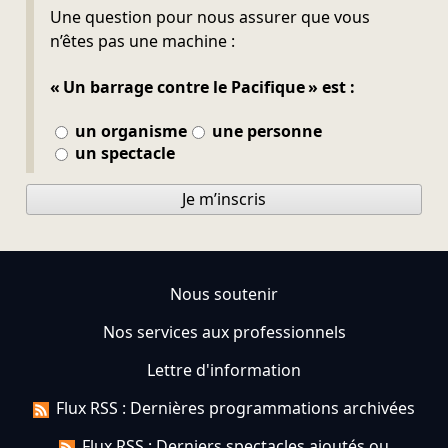
Ne pas remplir
Une question pour nous assurer que vous
n’êtes pas une machine :
« Un barrage contre le Pacifique » est :
un organisme
une personne
un spectacle
Je m’inscris
Nous soutenir
Nos services aux professionnels
Lettre d'information
Flux RSS : Dernières programmations archivées
Flux RSS : Derniers spectacles ajoutés ou