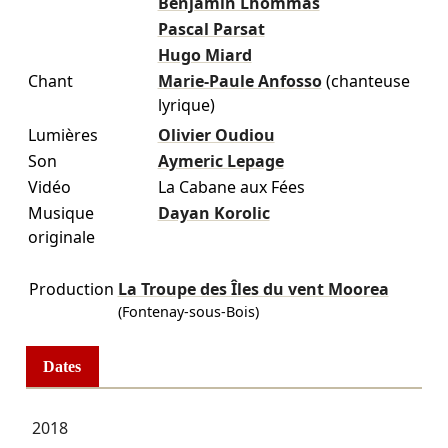
Benjamin Lhommas
Pascal Parsat
Hugo Miard
Chant
Marie-Paule Anfosso
(chanteuse
lyrique)
Lumières
Olivier Oudiou
Son
Aymeric Lepage
Vidéo
La Cabane aux Fées
Musique
Dayan Korolic
originale
Production
La Troupe des Îles du vent Moorea
(Fontenay-sous-Bois)
Dates
2018