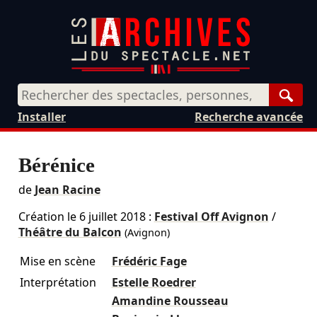
Rech
Installer
Recherche avancée
Bérénice
de
Jean Racine
Création le
6 juillet 2018
:
Festival Off Avignon
/
Théâtre du Balcon
(Avignon)
Mise en scène
Frédéric Fage
Interprétation
Estelle Roedrer
Amandine Rousseau