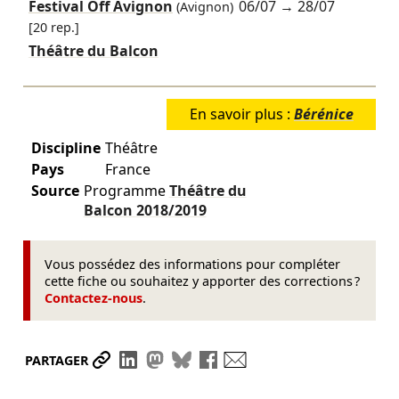
Festival Off Avignon
06/07
→
28/07
(Avignon)
[20 rep.]
Théâtre du Balcon
En savoir plus :
Bérénice
Discipline
Théâtre
Pays
France
Source
Programme
Théâtre du
Balcon
2018/2019
Vous possédez des informations pour compléter
cette fiche ou souhaitez y apporter des corrections ?
Contactez-nous
.
Partager le lien
Partager sur LinkedIn
Partager sur Mastodon
Partager sur Bluesky
Partager sur Facebook
Envoyer par mail
PARTAGER