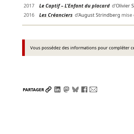
2017
Le Captif – L'Enfant du placard
d’
Olivier 
2016
Les Créanciers
d’
August Strindberg
mise 
Vous possédez des informations pour compléter cet
Partager le lien
Partager sur LinkedIn
Partager sur Mastodon
Partager sur Bluesky
Partager sur Face
Envoyer par ma
PARTAGER