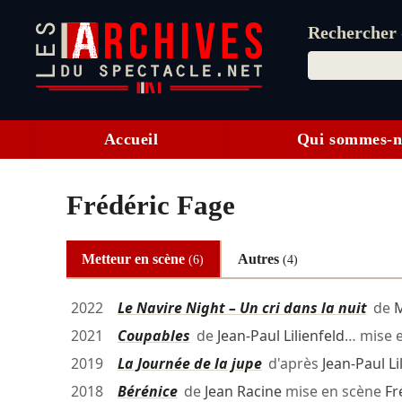
Rechercher d
Accueil
Qui sommes-n
Frédéric Fage
Metteur en scène
Autres
(6)
(4)
2022
Le Navire Night – Un cri dans la nuit
de
M
2021
Coupables
de
Jean-Paul Lilienfeld
… mise 
2019
La Journée de la jupe
d'après
Jean-Paul Li
2018
Bérénice
de
Jean Racine
mise en scène
Fr