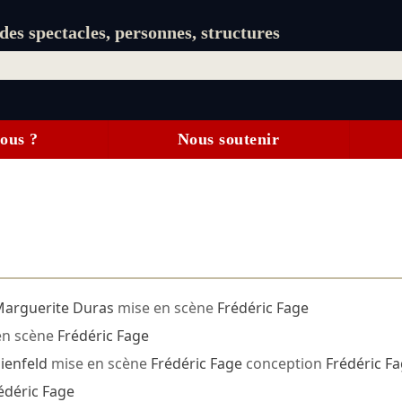
es spectacles, personnes, structures
ous ?
Nous soutenir
arguerite Duras
mise en scène
Frédéric Fage
en scène
Frédéric Fage
lienfeld
mise en scène
Frédéric Fage
conception
Frédéric F
édéric Fage