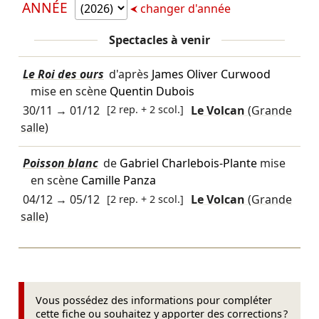
ANNÉE
changer d'année
Spectacles à venir
Le Roi des ours
d'après
James Oliver Curwood
mise en scène
Quentin Dubois
30/11
→
01/12
[2 rep. + 2 scol.]
Le Volcan
(Grande
salle)
Poisson blanc
de
Gabriel Charlebois-Plante
mise
en scène
Camille Panza
04/12
→
05/12
[2 rep. + 2 scol.]
Le Volcan
(Grande
salle)
Vous possédez des informations pour compléter
cette fiche ou souhaitez y apporter des corrections ?