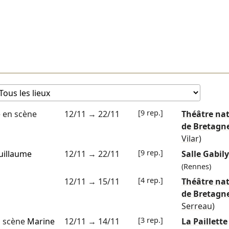
[9 rep.]
 en scène
12/11
→
22/11
Théâtre nat
de Bretagn
Vilar)
[9 rep.]
uillaume
12/11
→
22/11
Salle Gabily
(Rennes)
[4 rep.]
12/11
→
15/11
Théâtre nat
de Bretagn
Serreau)
[3 rep.]
 scène
Marine
12/11
→
14/11
La Paillette