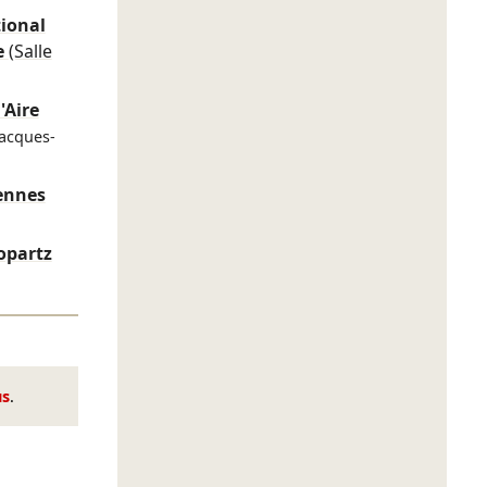
ional
e
(Salle
'Aire
Jacques-
ennes
opartz
us
.