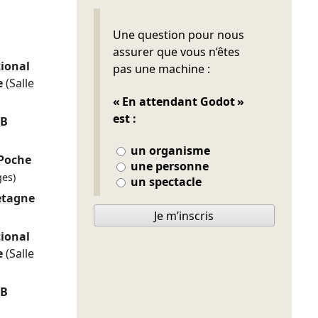
Ne pas remplir
Une question pour nous
assurer que vous n’êtes
ional
pas une machine :
e
(Salle
« En attendant Godot »
est :
RB
un organisme
 Poche
une personne
es)
un spectacle
etagne
Je m’inscris
ional
e
(Salle
RB