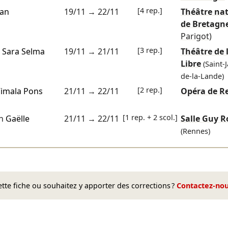
[4 rep.]
ian
19/11
→
22/11
Théâtre nat
de Bretagn
Parigot)
[3 rep.]
e
Sara Selma
19/11
→
21/11
Théâtre de l
Libre
(Saint-
de-la-Lande)
[2 rep.]
imala Pons
21/11
→
22/11
Opéra de R
[1 rep. + 2 scol.]
on
Gaëlle
21/11
→
22/11
Salle Guy R
(Rennes)
te fiche ou souhaitez y apporter des corrections ?
Contactez-no