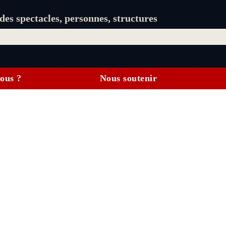
es spectacles, personnes, structures
ous ?
Nous soutenir