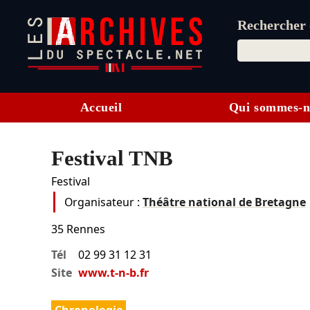
Rechercher d
Accueil
Qui sommes-n
Festival TNB
Festival
Organisateur :
Théâtre national de Bretagne
35
Rennes
Tél
02 99 31 12 31
Site
www.t-n-b.fr
Chronologie