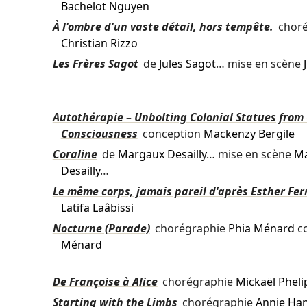
Bachelot Nguyen
À l'ombre d'un vaste détail, hors tempête.
choré
Christian Rizzo
Les Frères Sagot
de
Jules Sagot
… mise en scène
Autothérapie – Unbolting Colonial Statues from
Consciousness
conception
Mackenzy Bergile
Coraline
de
Margaux Desailly
… mise en scène
M
Desailly
…
Le même corps, jamais pareil d'après Esther Fer
Latifa Laâbissi
Nocturne (Parade)
chorégraphie
Phia Ménard
c
Ménard
De Françoise à Alice
chorégraphie
Mickaël Phel
Starting with the Limbs
chorégraphie
Annie Ha