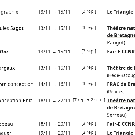
[3 rep.]
graphie
13/11
→
15/11
Le Triangle
[3 rep.]
Jules Sagot
13/11
→
15/11
Théâtre nat
de Bretagn
Parigot)
[3 rep.]
 Our
13/11
→
15/11
Fair-E CCN
[3 rep.]
argaux
13/11
→
15/11
Théâtre de
(Hédé-Bazoug
[3 rep.]
rer
conception
14/11
→
16/11
FRAC de Br
(Rennes)
[7 rep. + 2 scol.]
onception
Phia
18/11
→
22/11
Théâtre nat
de Bretagn
Serreau)
[3 rep.]
ippeau
18/11
→
20/11
Fair-E CCN
[2 rep.]
nauer
19/11
→
20/11
Le Triangle