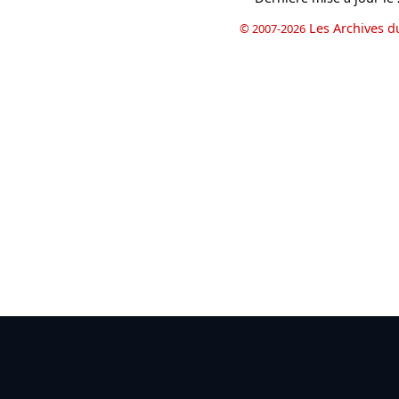
Les Archives d
© 2007-2026
book
il