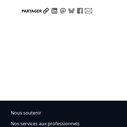
Partager le lien
Partager sur LinkedIn
Partager sur Mastodon
Partager sur Bluesky
Partager sur Face
Envoyer par ma
PARTAGER
Nous soutenir
Nos services aux professionnels