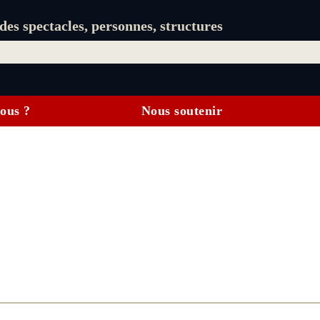
es spectacles, personnes, structures
ous ?
Nous soutenir