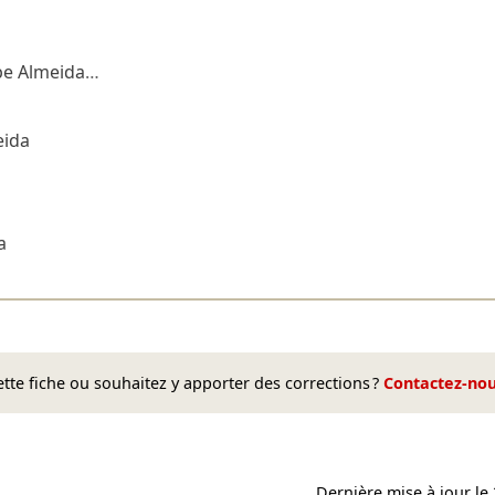
pe Almeida
…
a
eida
a
te fiche ou souhaitez y apporter des corrections ?
Contactez-no
Dernière mise à jour le