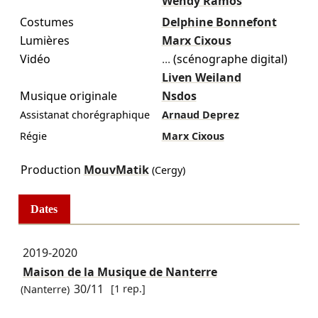
Wendy Ramos
Costumes
Delphine Bonnefont
Lumières
Marx Cixous
Vidéo
...
(scénographe digital)
Liven Weiland
Musique originale
Nsdos
Assistanat chorégraphique
Arnaud Deprez
Régie
Marx Cixous
Production
MouvMatik
(Cergy)
Dates
2019-2020
Maison de la Musique de Nanterre
30/11
[1 rep.]
(Nanterre)