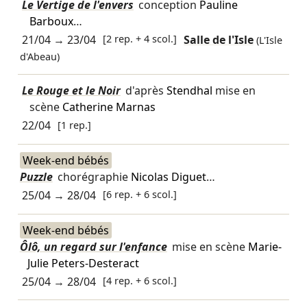
Le Vertige de l'envers
conception
Pauline
Barboux
…
21/04
→
23/04
[2 rep. + 4 scol.]
Salle de l'Isle
(L'Isle
d'Abeau)
Le Rouge et le Noir
d'après
Stendhal
mise en
scène
Catherine Marnas
22/04
[1 rep.]
Week-end bébés
Puzzle
chorégraphie
Nicolas Diguet
…
25/04
→
28/04
[6 rep. + 6 scol.]
Week-end bébés
Ôlô, un regard sur l'enfance
mise en scène
Marie-
Julie Peters-Desteract
25/04
→
28/04
[4 rep. + 6 scol.]