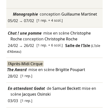
Monographie
conception
Guillaume Martinet
05/02
→
07/02
[1 rep. + 4 scol.]
Chut ! une pomme
mise en scène
Christophe
Roche
conception
Christophe Roche
24/02
→
26/02
[1 rep. + 6 scol.]
Salle de l'Isle
(L'Isle
d'Abeau)
l’Après-Midi Cirque
The Award
mise en scène
Brigitte Poupart
28/02
[1 rep.]
En attendant Godot
de
Samuel Beckett
mise en
scène
Jacques Osinski
03/03
[1 rep.]