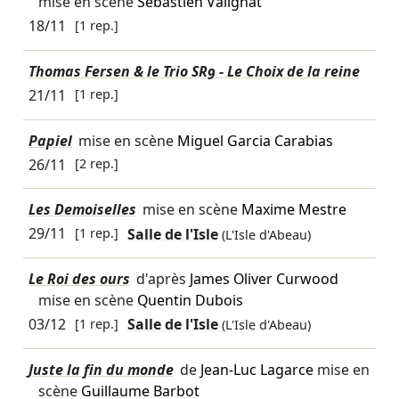
mise en scène
Sébastien Valignat
18/11
[1 rep.]
Thomas Fersen & le Trio SR9 - Le Choix de la reine
21/11
[1 rep.]
Papiel
mise en scène
Miguel Garcia Carabias
26/11
[2 rep.]
Les Demoiselles
mise en scène
Maxime Mestre
29/11
[1 rep.]
Salle de l'Isle
(L'Isle d'Abeau)
Le Roi des ours
d'après
James Oliver Curwood
mise en scène
Quentin Dubois
03/12
[1 rep.]
Salle de l'Isle
(L'Isle d'Abeau)
Juste la fin du monde
de
Jean-Luc Lagarce
mise en
scène
Guillaume Barbot