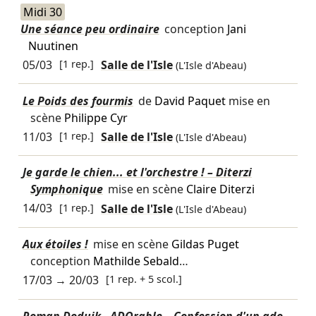
Midi 30
Une séance peu ordinaire
conception
Jani
Nuutinen
05/03
[1 rep.]
Salle de l'Isle
(L'Isle d'Abeau)
Le Poids des fourmis
de
David Paquet
mise en
scène
Philippe Cyr
11/03
[1 rep.]
Salle de l'Isle
(L'Isle d'Abeau)
Je garde le chien... et l'orchestre ! – Diterzi
Symphonique
mise en scène
Claire Diterzi
14/03
[1 rep.]
Salle de l'Isle
(L'Isle d'Abeau)
Aux étoiles !
mise en scène
Gildas Puget
conception
Mathilde Sebald
…
17/03
→
20/03
[1 rep. + 5 scol.]
Roman Doduik - ADOrable – Confession d'un ado