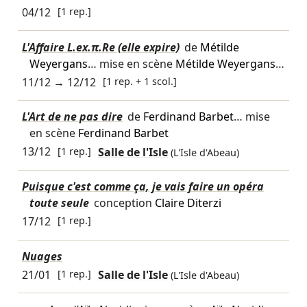
04/12
[1 rep.]
L'Affaire L.ex.π.Re (elle expire)
de
Métilde
Weyergans
… mise en scène
Métilde Weyergans
…
11/12
→
12/12
[1 rep. + 1 scol.]
L'Art de ne pas dire
de
Ferdinand Barbet
… mise
en scène
Ferdinand Barbet
13/12
[1 rep.]
Salle de l'Isle
(L'Isle d'Abeau)
Puisque c'est comme ça, je vais faire un opéra
toute seule
conception
Claire Diterzi
17/12
[1 rep.]
Nuages
21/01
[1 rep.]
Salle de l'Isle
(L'Isle d'Abeau)