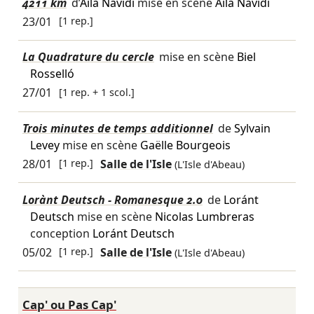
4211 km
d’
Aïla Navidi
mise en scène
Aïla Navidi
23/01
[1 rep.]
La Quadrature du cercle
mise en scène
Biel
Rosselló
27/01
[1 rep. + 1 scol.]
Trois minutes de temps additionnel
de
Sylvain
Levey
mise en scène
Gaëlle Bourgeois
28/01
[1 rep.]
Salle de l'Isle
(L'Isle d'Abeau)
Lorànt Deutsch - Romanesque 2.0
de
Loránt
Deutsch
mise en scène
Nicolas Lumbreras
conception
Loránt Deutsch
05/02
[1 rep.]
Salle de l'Isle
(L'Isle d'Abeau)
Cap' ou Pas Cap'