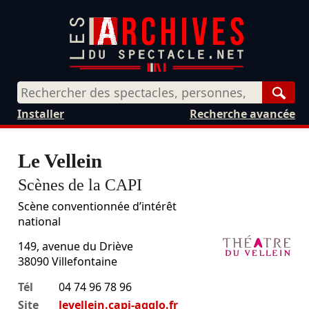
Rech
Installer
Recherche avancée
Le Vellein
Scènes de la CAPI
Scène conventionnée d’intérêt
national
149, avenue du Driève
38090
Villefontaine
Tél
04 74 96 78 96
Site
levellein.capi-agglo.fr