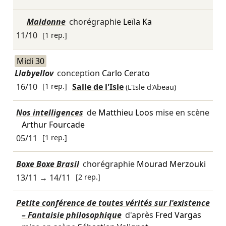
Maldonne
chorégraphie
Leïla Ka
11/10
[1 rep.]
Midi 30
Llabyellov
conception
Carlo Cerato
16/10
[1 rep.]
Salle de l'Isle
(L'Isle d'Abeau)
Nos intelligences
de
Matthieu Loos
mise en scène
Arthur Fourcade
05/11
[1 rep.]
Boxe Boxe Brasil
chorégraphie
Mourad Merzouki
13/11
→
14/11
[2 rep.]
Petite conférence de toutes vérités sur l'existence
– Fantaisie philosophique
d'après
Fred Vargas