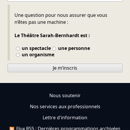
Ne pas remplir
Une question pour nous assurer que vous
n’êtes pas une machine :
Le Théâtre Sarah-Bernhardt est :
un spectacle
une personne
un organisme
Je m’inscris
Nous soutenir
Nos services aux professionnels
Lettre d'information
Flux RSS : Dernières programmations archivées