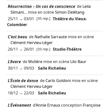
Résurrection – Un cas de conscience
de
Leïla
Slimani
… mise en scène
Simon Delétang
25/11
→
03/01
[35 rep.]
Théâtre du Vieux-
Colombier
C'est beau
de
Nathalie Sarraute
mise en scène
Clément Hervieu-Léger
26/11
→
26/01
[33 rep.]
Studio-Théâtre
L'Avare
de
Molière
mise en scène
Lilo Baur
30/11
→
09/03
Salle Richelieu
L'École de danse
de
Carlo Goldoni
mise en scène
Clément Hervieu-Léger
18/12
→
22/03
Salle Richelieu
L'Événement
d’
Annie Ernaux
conception
Françoise