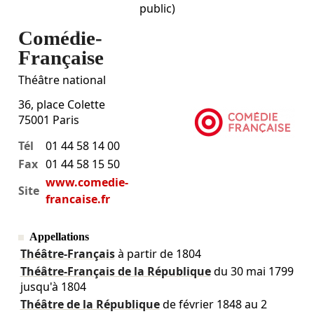
public)
Comédie-
Française
Théâtre national
36, place Colette
75001
Paris
Tél
01 44 58 14 00
Fax
01 44 58 15 50
www.comedie-
Site
francaise.fr
Appellations
Théâtre-Français
à partir de 1804
Théâtre-Français de la République
du
30 mai 1799
jusqu'à 1804
Théâtre de la République
de
février 1848
au
2