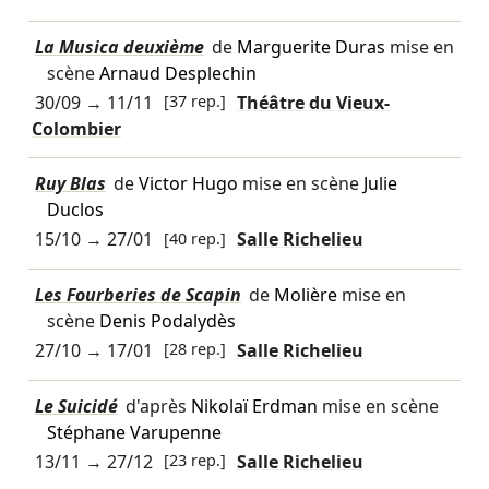
La Musica deuxième
de
Marguerite Duras
mise en
scène
Arnaud Desplechin
30/09
→
11/11
[37 rep.]
Théâtre du Vieux-
Colombier
Ruy Blas
de
Victor Hugo
mise en scène
Julie
Duclos
15/10
→
27/01
[40 rep.]
Salle Richelieu
Les Fourberies de Scapin
de
Molière
mise en
scène
Denis Podalydès
27/10
→
17/01
[28 rep.]
Salle Richelieu
Le Suicidé
d'après
Nikolaï Erdman
mise en scène
Stéphane Varupenne
13/11
→
27/12
[23 rep.]
Salle Richelieu