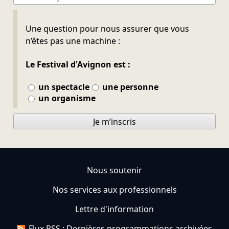
Ne pas remplir
Une question pour nous assurer que vous
n’êtes pas une machine :
Le Festival d'Avignon est :
un spectacle
une personne
un organisme
Je m’inscris
Nous soutenir
Nos services aux professionnels
Lettre d'information
Flux RSS : Dernières programmations archivées