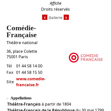
Affiche
Droits réservés
‹
›
Comédie-
Française
Théâtre national
36, place Colette
75001
Paris
Tél
01 44 58 14 00
Fax
01 44 58 15 50
www.comedie-
Site
francaise.fr
Appellations
Théâtre-Français
à partir de 1804
Théâtre-Français de la République
du
30 mai 1799