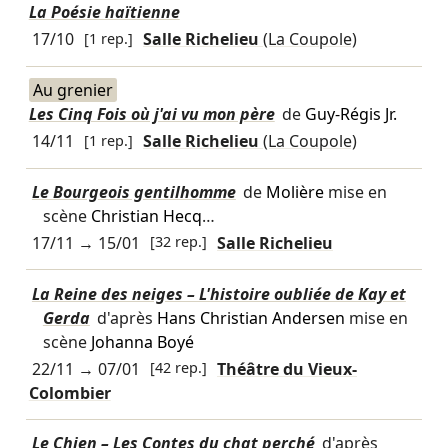
La Poésie haïtienne
17/10
[1 rep.]
Salle Richelieu
(La Coupole)
Au grenier
Les Cinq Fois où j'ai vu mon père
de
Guy-Régis Jr.
14/11
[1 rep.]
Salle Richelieu
(La Coupole)
Le Bourgeois gentilhomme
de
Molière
mise en
scène
Christian Hecq
…
17/11
→
15/01
[32 rep.]
Salle Richelieu
La Reine des neiges – L'histoire oubliée de Kay et
Gerda
d'après
Hans Christian Andersen
mise en
scène
Johanna Boyé
22/11
→
07/01
[42 rep.]
Théâtre du Vieux-
Colombier
Le Chien – Les Contes du chat perché
d'après