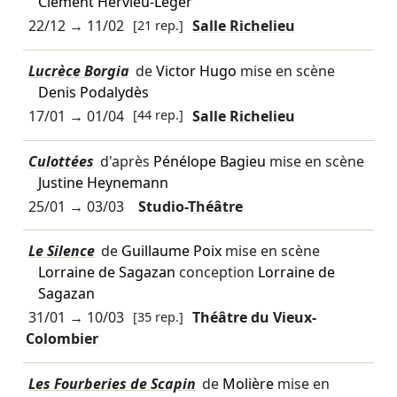
Clément Hervieu-Léger
22/12
→
11/02
[21 rep.]
Salle Richelieu
Lucrèce Borgia
de
Victor Hugo
mise en scène
Denis Podalydès
17/01
→
01/04
[44 rep.]
Salle Richelieu
Culottées
d'après
Pénélope Bagieu
mise en scène
Justine Heynemann
25/01
→
03/03
Studio-Théâtre
Le Silence
de
Guillaume Poix
mise en scène
Lorraine de Sagazan
conception
Lorraine de
Sagazan
31/01
→
10/03
[35 rep.]
Théâtre du Vieux-
Colombier
Les Fourberies de Scapin
de
Molière
mise en