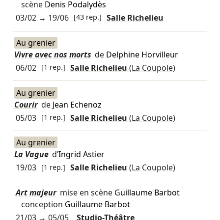
scène
Denis Podalydès
03/02
→
19/06
[43 rep.]
Salle Richelieu
Au grenier
Vivre avec nos morts
de
Delphine Horvilleur
06/02
[1 rep.]
Salle Richelieu
(La Coupole)
Au grenier
Courir
de
Jean Echenoz
05/03
[1 rep.]
Salle Richelieu
(La Coupole)
Au grenier
La Vague
d’
Ingrid Astier
19/03
[1 rep.]
Salle Richelieu
(La Coupole)
Art majeur
mise en scène
Guillaume Barbot
conception
Guillaume Barbot
21/03
→
05/05
Studio-Théâtre