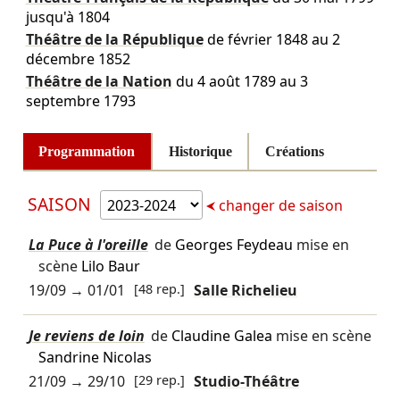
jusqu'à 1804
Théâtre de la République
de
février 1848
au
2
décembre 1852
Théâtre de la Nation
du
4 août 1789
au
3
septembre 1793
Programmation
Historique
Créations
SAISON
changer de saison
La Puce à l'oreille
de
Georges Feydeau
mise en
scène
Lilo Baur
19/09
→
01/01
[48 rep.]
Salle Richelieu
Je reviens de loin
de
Claudine Galea
mise en scène
Sandrine Nicolas
21/09
→
29/10
[29 rep.]
Studio-Théâtre