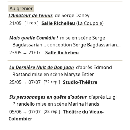
Au grenier
L'Amateur de tennis
de
Serge Daney
21/05
[1 rep.]
Salle Richelieu
(La Coupole)
Mais quelle Comédie !
mise en scène
Serge
Bagdassarian
… conception
Serge Bagdassarian
…
23/05
→
21/07
Salle Richelieu
La Dernière Nuit de Don Juan
d'après
Edmond
Rostand
mise en scène
Maryse Estier
25/05
→
07/07
[32 rep.]
Studio-Théâtre
Six personnages en quête d'auteur
d'après
Luigi
Pirandello
mise en scène
Marina Hands
05/06
→
07/07
[28 rep.]
Théâtre du Vieux-
Colombier