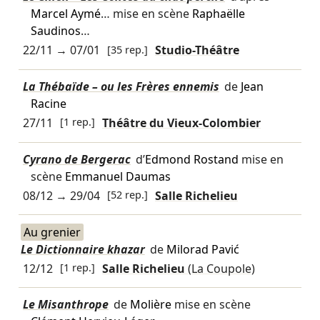
Marcel Aymé
… mise en scène
Raphaëlle
Saudinos
…
22/11
→
07/01
[35 rep.]
Studio-Théâtre
La Thébaïde – ou les Frères ennemis
de
Jean
Racine
27/11
[1 rep.]
Théâtre du Vieux-Colombier
Cyrano de Bergerac
d’
Edmond Rostand
mise en
scène
Emmanuel Daumas
08/12
→
29/04
[52 rep.]
Salle Richelieu
Au grenier
Le Dictionnaire khazar
de
Milorad Pavić
12/12
[1 rep.]
Salle Richelieu
(La Coupole)
Le Misanthrope
de
Molière
mise en scène