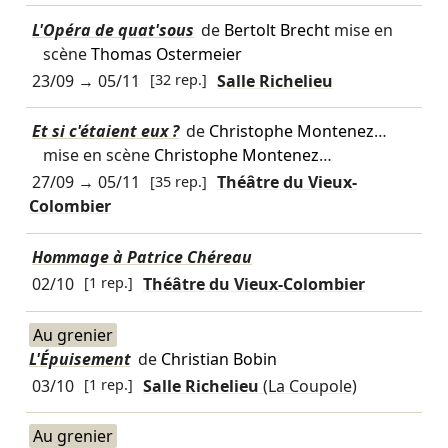
L'Opéra de quat'sous
de
Bertolt Brecht
mise en
scène
Thomas Ostermeier
23/09
→
05/11
[32 rep.]
Salle Richelieu
Et si c'étaient eux ?
de
Christophe Montenez
…
mise en scène
Christophe Montenez
…
27/09
→
05/11
[35 rep.]
Théâtre du Vieux-
Colombier
Hommage à Patrice Chéreau
02/10
[1 rep.]
Théâtre du Vieux-Colombier
Au grenier
L'Épuisement
de
Christian Bobin
03/10
[1 rep.]
Salle Richelieu
(La Coupole)
Au grenier