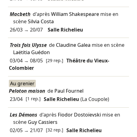
Macbeth
d'après
William Shakespeare
mise en
scène
Silvia Costa
26/03
→
20/07
Salle Richelieu
Trois fois Ulysse
de
Claudine Galea
mise en scène
Laëtitia Guédon
03/04
→
08/05
[29 rep.]
Théâtre du Vieux-
Colombier
Au grenier
Peloton maison
de
Paul Fournel
23/04
[1 rep.]
Salle Richelieu
(La Coupole)
Les Démons
d'après
Fiodor Dostoïevski
mise en
scène
Guy Cassiers
02/05
→
21/07
[32 rep.]
Salle Richelieu