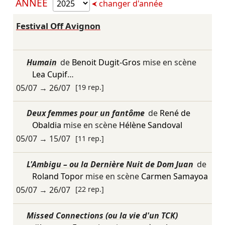
ANNÉE
changer d'année
Festival Off Avignon
Humain
de
Benoit Dugit-Gros
mise en scène
Lea Cupif
…
05/07
→
26/07
[19 rep.]
Deux femmes pour un fantôme
de
René de
Obaldia
mise en scène
Hélène Sandoval
05/07
→
15/07
[11 rep.]
L'Ambigu – ou la Dernière Nuit de Dom Juan
de
Roland Topor
mise en scène
Carmen Samayoa
05/07
→
26/07
[22 rep.]
Missed Connections (ou la vie d'un TCK)