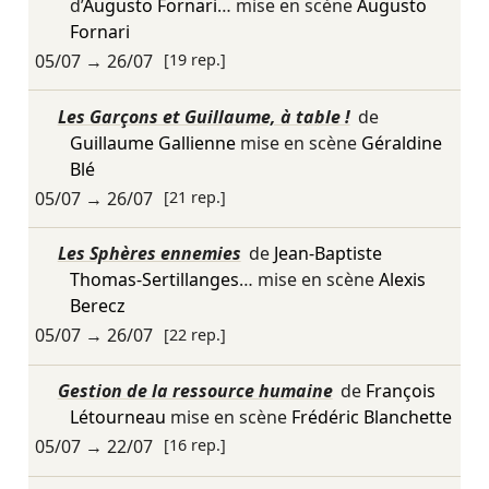
d’
Augusto Fornari
… mise en scène
Augusto
Fornari
05/07
→
26/07
[19 rep.]
Les Garçons et Guillaume, à table !
de
Guillaume Gallienne
mise en scène
Géraldine
Blé
05/07
→
26/07
[21 rep.]
Les Sphères ennemies
de
Jean-Baptiste
Thomas-Sertillanges
… mise en scène
Alexis
Berecz
05/07
→
26/07
[22 rep.]
Gestion de la ressource humaine
de
François
Létourneau
mise en scène
Frédéric Blanchette
05/07
→
22/07
[16 rep.]