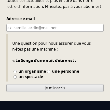
toutes ces actualités et plus encore dans notre
lettre d’information. N’hésitez pas à vous abonner !
Adresse e-mail
Ne pas remplir
Une question pour nous assurer que vous
n’êtes pas une machine :
« Le Songe d’une nuit d’été » est :
un organisme
une personne
un spectacle
Je m’inscris