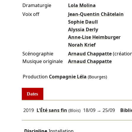
Dramaturgie
Lola Molina
Voix off
Jean-Quentin Châtelain
Sophie Daull
Alyssia Derly
Anne-Lise Heimburger
Norah Krief
Scénographie
Arnaud Chappatte
(création
Musique originale
Arnaud Chappatte
Production
Compagnie Léla
(Bourges)
Dates
2019
L'Été sans fin
18/09
→
25/09
Bibl
(Blois)
Discipline
Installation