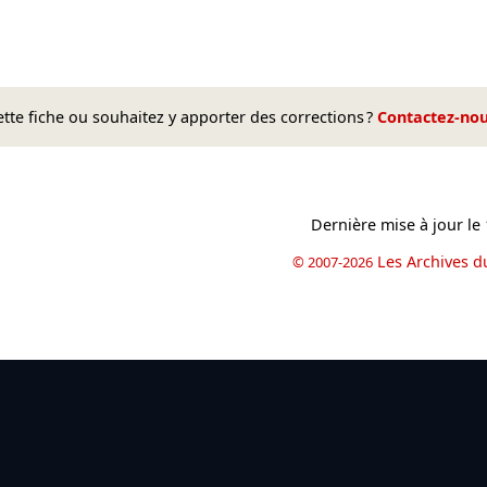
te fiche ou souhaitez y apporter des corrections ?
Contactez-no
Dernière mise à jour le
Les Archives d
© 2007-2026
book
il