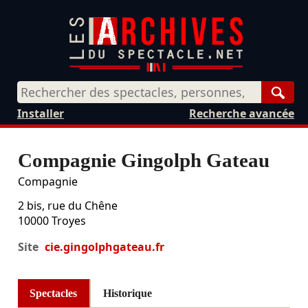
Rech
Installer
Recherche avancée
Compagnie Gingolph Gateau
Compagnie
2 bis, rue du Chêne
10000
Troyes
Site
cie.gingolphgateau.fr
Spectacles
Historique