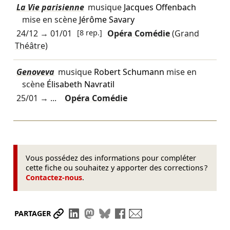
La Vie parisienne
musique
Jacques Offenbach
mise en scène
Jérôme Savary
24/12
→
01/01
[8 rep.]
Opéra Comédie
(Grand
Théâtre)
Genoveva
musique
Robert Schumann
mise en
scène
Élisabeth Navratil
25/01
→ ...
Opéra Comédie
Vous possédez des informations pour compléter
cette fiche ou souhaitez y apporter des corrections ?
Contactez-nous
.
Partager le lien
Partager sur LinkedIn
Partager sur Mastodon
Partager sur Bluesky
Partager sur Facebook
Envoyer par mail
PARTAGER