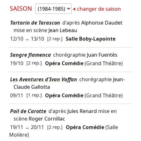
SAISON
changer de saison
Tartarin de Tarascon
d'après
Alphonse Daudet
mise en scène
Jean Lebeau
12/10
→
13/10
[2 rep.]
Salle Boby-Lapointe
Sangre flamenca
chorégraphie
Juan Fuentès
19/10
[2 rep.]
Opéra Comédie
(Grand Théâtre)
Les Aventures d'Ivan Vaffan
chorégraphie
Jean-
Claude Gallotta
09/11
[1 rep.]
Opéra Comédie
(Grand Théâtre)
Poil de Carotte
d'après
Jules Renard
mise en
scène
Roger Cornillac
19/11
→
20/11
[2 rep.]
Opéra Comédie
(Salle
Molière)