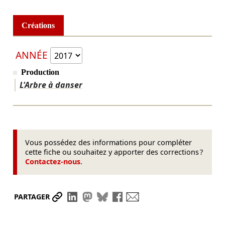
Créations
ANNÉE
Production
L'Arbre à danser
Vous possédez des informations pour compléter
cette fiche ou souhaitez y apporter des corrections ?
Contactez-nous
.
Partager le lien
Partager sur LinkedIn
Partager sur Mastodon
Partager sur Bluesky
Partager sur Facebook
Envoyer par mail
PARTAGER