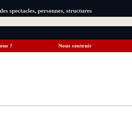
es spectacles, personnes, structures
ous ?
Nous soutenir