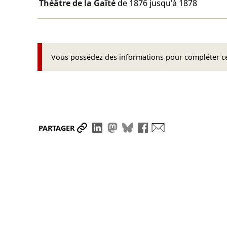
Théâtre de la Gaîté
de 1876 jusqu'à 1878
Vous possédez des informations pour compléter cet
Partager le lien
Partager sur LinkedIn
Partager sur Mastodon
Partager sur Bluesky
Partager sur Face
Envoyer par ma
PARTAGER