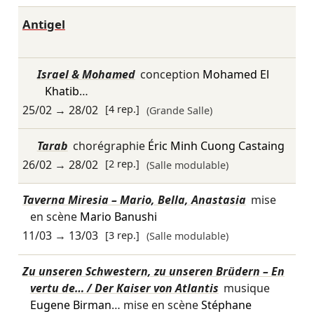
Antigel
Israel & Mohamed
conception
Mohamed El
Khatib
…
25/02
→
28/02
[4 rep.]
(Grande Salle)
Tarab
chorégraphie
Éric Minh Cuong Castaing
26/02
→
28/02
[2 rep.]
(Salle modulable)
Taverna Miresia – Mario, Bella, Anastasia
mise
en scène
Mario Banushi
11/03
→
13/03
[3 rep.]
(Salle modulable)
Zu unseren Schwestern, zu unseren Brüdern – En
vertu de… / Der Kaiser von Atlantis
musique
Eugene Birman
… mise en scène
Stéphane