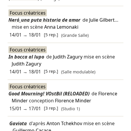
Focus créatrices
Neró_una puta historia de amor
de
Julie Gilbert
…
mise en scène
Anna Lemonaki
14/01
→
18/01
[5 rep.]
(Grande Salle)
Focus créatrices
In bocca al lupo
de
Judith Zagury
mise en scène
Judith Zagury
14/01
→
18/01
[5 rep.]
(Salle modulable)
Focus créatrices
Good Mourning! VOstBil (RELOADED)
de
Florence
Minder
conception
Florence Minder
15/01
→
17/01
[3 rep.]
(Studio 1)
Gaviota
d'après
Anton Tchekhov
mise en scène
Guillermo Cacace