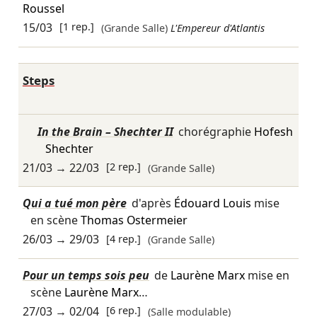
Roussel
15/03
[1 rep.]
(Grande Salle)
L'Empereur d'Atlantis
Steps
In the Brain – Shechter II
chorégraphie
Hofesh
Shechter
21/03
→
22/03
[2 rep.]
(Grande Salle)
Qui a tué mon père
d'après
Édouard Louis
mise
en scène
Thomas Ostermeier
26/03
→
29/03
[4 rep.]
(Grande Salle)
Pour un temps sois peu
de
Laurène Marx
mise en
scène
Laurène Marx
…
27/03
→
02/04
[6 rep.]
(Salle modulable)