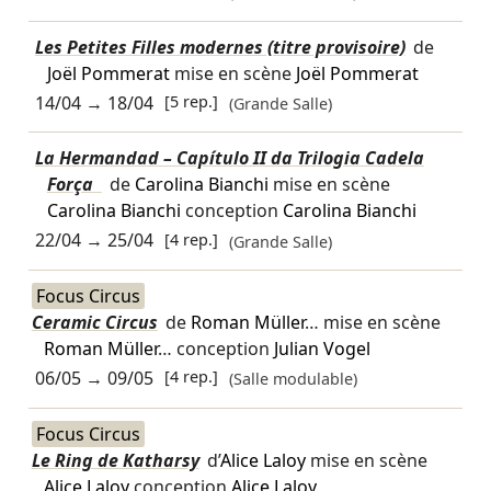
Les Petites Filles modernes (titre provisoire)
de
Joël Pommerat
mise en scène
Joël Pommerat
14/04
→
18/04
[5 rep.]
(Grande Salle)
La Hermandad – Capítulo II da Trilogia Cadela
Força
de
Carolina Bianchi
mise en scène
Carolina Bianchi
conception
Carolina Bianchi
22/04
→
25/04
[4 rep.]
(Grande Salle)
Focus Circus
Ceramic Circus
de
Roman Müller
… mise en scène
Roman Müller
… conception
Julian Vogel
06/05
→
09/05
[4 rep.]
(Salle modulable)
Focus Circus
Le Ring de Katharsy
d’
Alice Laloy
mise en scène
Alice Laloy
conception
Alice Laloy