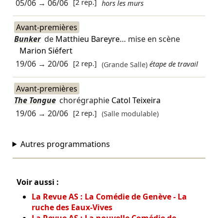
05/06
→
06/06
[2 rep.]
hors les murs
Avant-premières
Bunker
de
Matthieu Bareyre
… mise en scène
Marion Siéfert
19/06
→
20/06
[2 rep.]
(Grande Salle)
étape de travail
Avant-premières
The Tongue
chorégraphie
Catol Teixeira
19/06
→
20/06
[2 rep.]
(Salle modulable)
Autres programmations
Voir aussi :
La Revue AS : La Comédie de Genève - La
ruche des Eaux-Vives