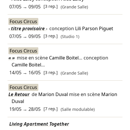
07/05
→
09/05
[3 rep.]
(Grande Salle)
Focus Circus
- titre provisoire -
conception
Lili Parson Piguet
07/05
→
09/05
[3 rep.]
(Studio 1)
Focus Circus
« »
mise en scène
Camille Boitel
… conception
Camille Boitel
…
14/05
→
16/05
[3 rep.]
(Grande Salle)
Focus Circus
Le Retour
de
Marion Duval
mise en scène
Marion
Duval
19/05
→
28/05
[7 rep.]
(Salle modulable)
Living Apartment Together