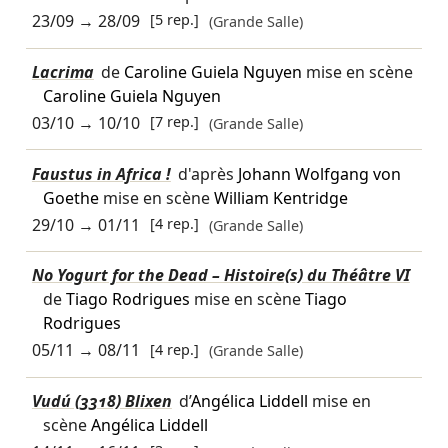
23/09
→
28/09
[5 rep.]
(Grande Salle)
Lacrima
de
Caroline Guiela Nguyen
mise en scène
Caroline Guiela Nguyen
03/10
→
10/10
[7 rep.]
(Grande Salle)
Faustus in Africa !
d'après
Johann Wolfgang von
Goethe
mise en scène
William Kentridge
29/10
→
01/11
[4 rep.]
(Grande Salle)
No Yogurt for the Dead – Histoire(s) du Théâtre VI
de
Tiago Rodrigues
mise en scène
Tiago
Rodrigues
05/11
→
08/11
[4 rep.]
(Grande Salle)
Vudú (3318) Blixen
d’
Angélica Liddell
mise en
scène
Angélica Liddell