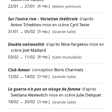
22/01
→
27/01
[6 rep.]
(Atelier peinture)
Sur l'autre rive – Variation théâtrale
d'après
Anton Tchekhov
mise en scène
Cyril Teste
31/01
→
05/02
[5 rep.]
(Grande Salle)
Double nationalité
d'après
Nina Yargekov
mise en
scène
Joël Maillard
03/02
→
11/02
[8 rep.]
(Salle modulable)
Club Amour
conception
Boris Charmatz
12/02
→
14/02
[3 rep.]
(Grande Salle)
La guerre n'a pas un visage de femme
d'après
Svetlana Alexievitch
mise en scène
Julie Deliquet
18/02
→
20/02
[3 rep.]
(Grande Salle)