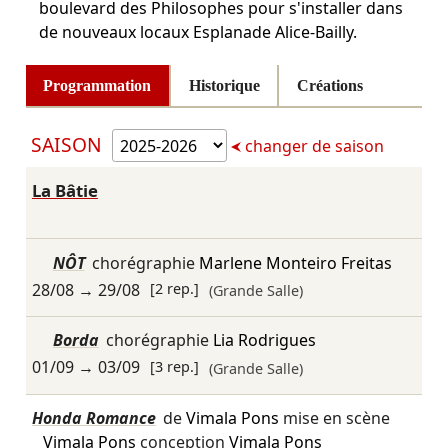
boulevard des Philosophes pour s'installer dans
de nouveaux locaux Esplanade Alice-Bailly.
Programmation
Historique
Créations
SAISON
changer de saison
La Bâtie
NÔT
chorégraphie
Marlene Monteiro Freitas
28/08
→
29/08
[2 rep.]
(Grande Salle)
Borda
chorégraphie
Lia Rodrigues
01/09
→
03/09
[3 rep.]
(Grande Salle)
Honda Romance
de
Vimala Pons
mise en scène
Vimala Pons
conception
Vimala Pons