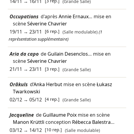
14/11
→
16/11
[3 rep.]
(Grande Salle)
Occupations
d'après
Annie Ernaux
… mise en
scène
Séverine Chavrier
19/11
→
23/11
[6 rep.]
(Salle modulable)
(1
représentation supplémentaire)
Aria da capo
de
Guilain Desenclos
… mise en
scène
Séverine Chavrier
21/11
→
23/11
[3 rep.]
(Grande Salle)
Orākuls
d’
Anka Herbut
mise en scène
Łukasz
Twarkowski
02/12
→
05/12
[4 rep.]
(Grande Salle)
Jacqueline
de
Guillaume Poix
mise en scène
Manon Krüttli
conception
Rébecca Balestra
…
03/12
→
14/12
[10 rep.]
(Salle modulable)