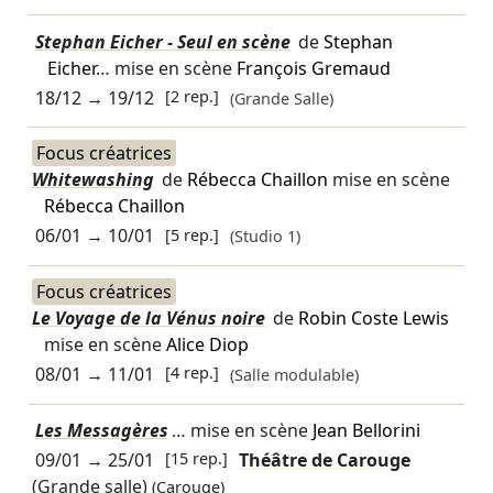
Stephan Eicher - Seul en scène
de
Stephan
Eicher
… mise en scène
François Gremaud
18/12
→
19/12
[2 rep.]
(Grande Salle)
Focus créatrices
Whitewashing
de
Rébecca Chaillon
mise en scène
Rébecca Chaillon
06/01
→
10/01
[5 rep.]
(Studio 1)
Focus créatrices
Le Voyage de la Vénus noire
de
Robin Coste Lewis
mise en scène
Alice Diop
08/01
→
11/01
[4 rep.]
(Salle modulable)
Les Messagères
… mise en scène
Jean Bellorini
09/01
→
25/01
[15 rep.]
Théâtre de Carouge
(Grande salle)
(Carouge)