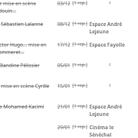
[1 rep.]
r
mise en scène
03/12
”
douin
…
[1 rep.]
e
Sébastien Lalanne
08/12
Espace André
Lejeune
[1 rep.]
ictor Hugo
… mise en
17/12
Espace Fayolle
Pommeret
…
[1 rep.]
Blandine Pélissier
05/01
”
[1 rep.]
 mise en scène
Cyrille
15/01
”
[1 rep.]
e
Mohamed Kacimi
21/01
Espace André
Lejeune
[1 rep.]
29/01
Cinéma le
Sénéchal