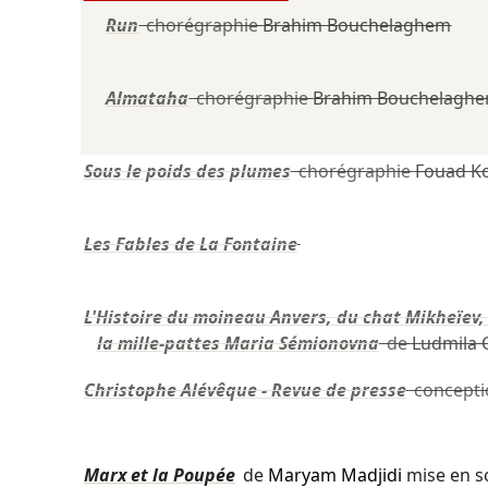
Run
chorégraphie
Brahim Bouchelaghem
Almataha
chorégraphie
Brahim Bouchelagh
Sous le poids des plumes
chorégraphie
Fouad K
Les Fables de La Fontaine
L'Histoire du moineau Anvers, du chat Mikheïev, 
la mille-pattes Maria Sémionovna
de
Ludmila O
Christophe Alévêque - Revue de presse
concept
Marx et la Poupée
de
Maryam Madjidi
mise en 