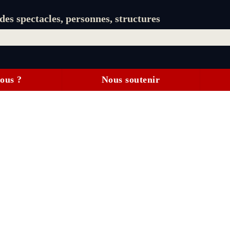
es spectacles, personnes, structures
ous ?
Nous soutenir