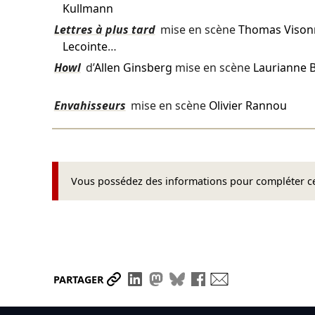
Kullmann
Lettres à plus tard
mise en scène
Thomas Vison
Lecointe
…
Howl
d’
Allen Ginsberg
mise en scène
Laurianne 
Envahisseurs
mise en scène
Olivier Rannou
Vous possédez des informations pour compléter cet
Partager le lien
Partager sur LinkedIn
Partager sur Mastodon
Partager sur Bluesky
Partager sur Face
Envoyer par ma
PARTAGER