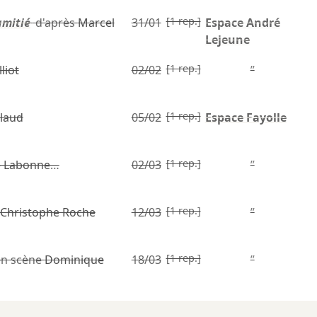
[1 rep.]
amitié
d'après
Marcel
31/01
Espace André
Lejeune
[1 rep.]
lliot
02/02
”
[1 rep.]
laud
05/02
Espace Fayolle
[1 rep.]
e Labonne
…
02/03
”
[1 rep.]
Christophe Roche
12/03
”
[1 rep.]
en scène
Dominique
18/03
”