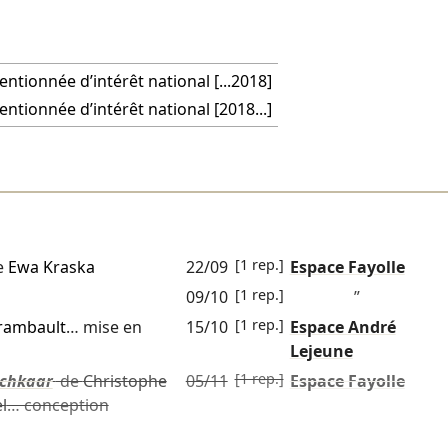
ntionnée d’intérêt national [...2018]
ntionnée d’intérêt national [2018...]
[1 rep.]
e
Ewa Kraska
22/09
Espace Fayolle
[1 rep.]
09/10
”
[1 rep.]
irambault
… mise en
15/10
Espace André
Lejeune
[1 rep.]
tchkaar
de
Christophe
05/11
Espace Fayolle
l
… conception