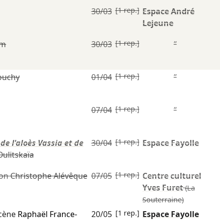
[1 rep.]
30/03
Espace André
Lejeune
[1 rep.]
em
30/03
”
[1 rep.]
ouchy
01/04
”
[1 rep.]
07/04
”
[1 rep.]
de l'aloès Vassia et de
30/04
Espace Fayolle
ulitskaïa
[1 rep.]
ion
Christophe Alévêque
07/05
Centre culturel
Yves Furet
(La
Souterraine)
[1 rep.]
scène
Raphaël France-
20/05
Espace Fayolle