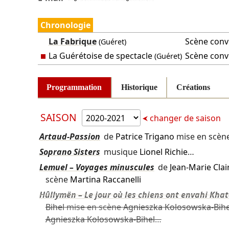
Chronologie
La Fabrique
Scène conve
(Guéret)
La Guérétoise de spectacle
Scène conve
(Guéret)
Programmation
Historique
Créations
SAISON
changer de saison
Artaud-Passion
de
Patrice Trigano
mise en scèn
Soprano Sisters
musique
Lionel Richie
…
Lemuel – Voyages minuscules
de
Jean-Marie Cla
scène
Martina Raccanelli
Hûllymën – Le jour où les chiens ont envahi Kha
Bihel
mise en scène
Agnieszka Kolosowska-Bihe
Agnieszka Kolosowska-Bihel
…