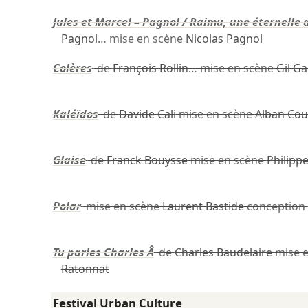
Jules et Marcel – Pagnol / Raimu, une éternelle 
Pagnol
… mise en scène
Nicolas Pagnol
Colères
de
François Rollin
… mise en scène
Gil Ga
Kaléïdos
de
Davide Cali
mise en scène
Alban Cou
Glaise
de
Franck Bouysse
mise en scène
Philipp
Polar
mise en scène
Laurent Bastide
conception
Tu parles Charles Â
de
Charles Baudelaire
mise 
Ratonnat
Festival Urban Culture