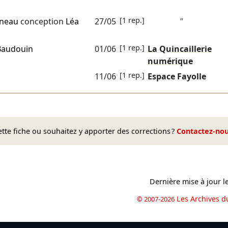
[1 rep.]
neau
conception
Léa
27/05
”
[1 rep.]
Baudouin
01/06
La Quincaillerie
numérique
[1 rep.]
11/06
Espace Fayolle
te fiche ou souhaitez y apporter des corrections ?
Contactez-no
Dernière mise à jour l
Les Archives d
© 2007-2026
book
il