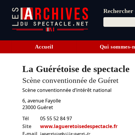
Rechercher d
Accueil
Qui sommes-n
La Guérétoise de spectacle
Scène conventionnée de Guéret
Scène conventionnée d’intérêt national
6, avenue Fayolle
23000
Guéret
Tél
05 55 52 84 97
Site
www.lagueretoisedespectacle.fr
E-mail