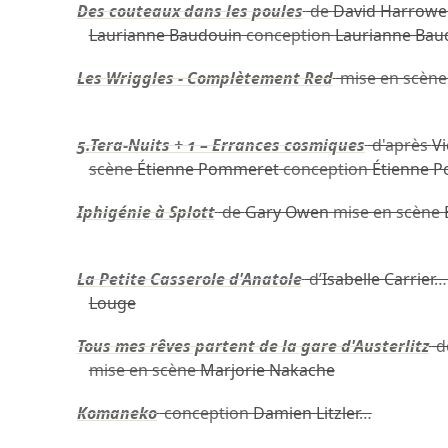
Des couteaux dans les poules
de
David Harrowe
Laurianne Baudouin
conception
Laurianne Bau
Les Wriggles - Complètement Red
mise en scèn
5.Tera-Nuits + 1 – Errances cosmiques
d'après
V
scène
Étienne Pommeret
conception
Étienne 
Iphigénie à Splott
de
Gary Owen
mise en scène
La Petite Casserole d'Anatole
d’
Isabelle Carrier
…
Louge
Tous mes rêves partent de la gare d'Austerlitz
d
mise en scène
Marjorie Nakache
Komaneko
conception
Damien Litzler
…