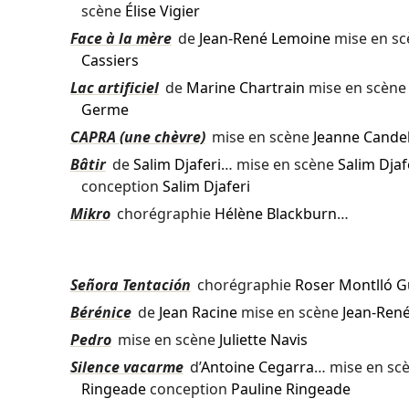
scène
Élise Vigier
Face à la mère
de
Jean-René Lemoine
mise en s
Cassiers
Lac artificiel
de
Marine Chartrain
mise en scèn
Germe
CAPRA (une chèvre)
mise en scène
Jeanne Cande
Bâtir
de
Salim Djaferi
… mise en scène
Salim Djaf
conception
Salim Djaferi
Mikro
chorégraphie
Hélène Blackburn
…
Señora Tentación
chorégraphie
Roser Montlló 
Bérénice
de
Jean Racine
mise en scène
Jean-Ren
Pedro
mise en scène
Juliette Navis
Silence vacarme
d’
Antoine Cegarra
… mise en sc
Ringeade
conception
Pauline Ringeade