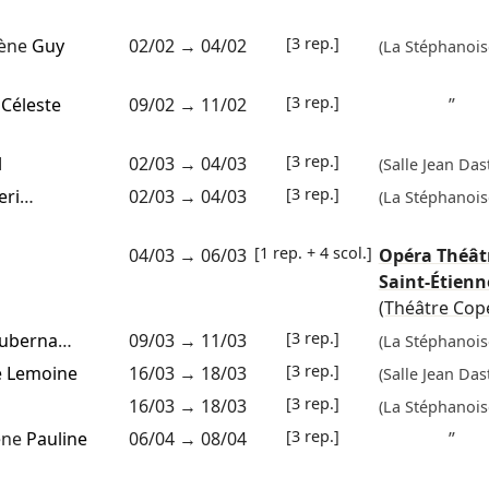
[3 rep.]
cène
Guy
02/02
→
04/02
(La Stéphanois
[3 rep.]
e
Céleste
09/02
→
11/02
”
[3 rep.]
l
02/03
→
04/03
(Salle Jean Das
[3 rep.]
eri
…
02/03
→
04/03
(La Stéphanois
[1 rep. + 4 scol.]
04/03
→
06/03
Opéra Théât
Saint-Étienn
(Théâtre Cop
[3 rep.]
Guberna
…
09/03
→
11/03
(La Stéphanois
[3 rep.]
é Lemoine
16/03
→
18/03
(Salle Jean Das
[3 rep.]
16/03
→
18/03
(La Stéphanois
[3 rep.]
ène
Pauline
06/04
→
08/04
”