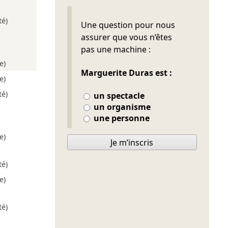
té)
Ne pas remplir
Une question pour nous
assurer que vous n’êtes
pas une machine :
e)
Marguerite Duras est :
e)
té)
un spectacle
un organisme
une personne
e)
Je m’inscris
té)
e)
té)