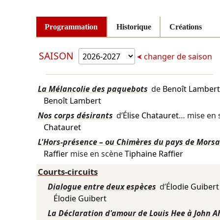
Programmation
Historique
Créations
SAISON
changer de saison
La Mélancolie des paquebots
de
Benoît Lambert
Benoît Lambert
Nos corps désirants
d’
Élise Chatauret
… mise en
Chatauret
L'Hors-présence – ou Chimères du pays de Mors
Raffier
mise en scène
Tiphaine Raffier
Courts-circuits
Dialogue entre deux espèces
d’
Élodie Guibert
Élodie Guibert
La Déclaration d'amour de Louis Hee à John A