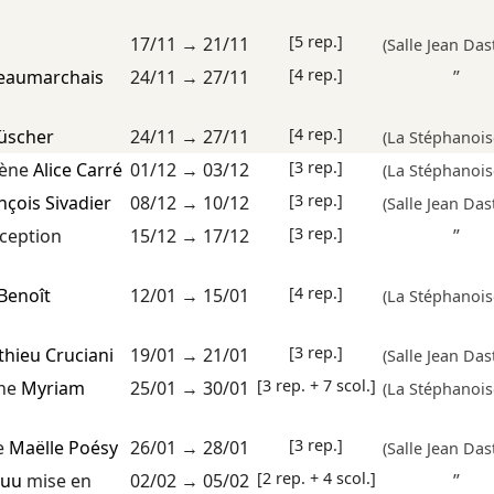
[5 rep.]
17/11
→
21/11
(Salle Jean Das
[4 rep.]
eaumarchais
24/11
→
27/11
”
[4 rep.]
Lüscher
24/11
→
27/11
(La Stéphanois
[3 rep.]
cène
Alice Carré
01/12
→
03/12
(La Stéphanois
[3 rep.]
nçois Sivadier
08/12
→
10/12
(Salle Jean Das
[3 rep.]
ception
15/12
→
17/12
”
[4 rep.]
Benoît
12/01
→
15/01
(La Stéphanois
[3 rep.]
hieu Cruciani
19/01
→
21/01
(Salle Jean Das
[3 rep. + 7 scol.]
ène
Myriam
25/01
→
30/01
(La Stéphanois
[3 rep.]
e
Maëlle Poésy
26/01
→
28/01
(Salle Jean Das
[2 rep. + 4 scol.]
Huu
mise en
02/02
→
05/02
”