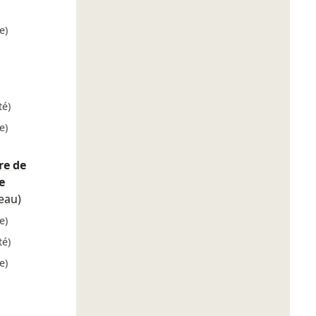
e)
té)
e)
re de
e
eau)
e)
té)
e)