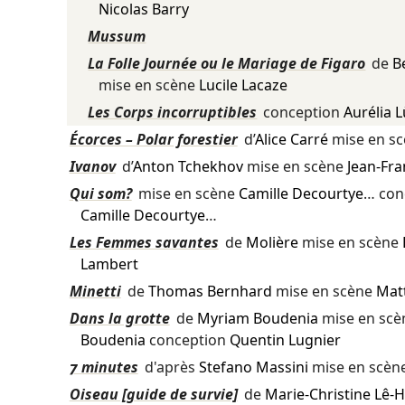
Nicolas Barry
Mussum
La Folle Journée ou le Mariage de Figaro
de
B
mise en scène
Lucile Lacaze
Les Corps incorruptibles
conception
Aurélia 
Écorces – Polar forestier
d’
Alice Carré
mise en s
Ivanov
d’
Anton Tchekhov
mise en scène
Jean-Fra
Qui som?
mise en scène
Camille Decourtye
… con
Camille Decourtye
…
Les Femmes savantes
de
Molière
mise en scène
Lambert
Minetti
de
Thomas Bernhard
mise en scène
Matt
Dans la grotte
de
Myriam Boudenia
mise en sc
Boudenia
conception
Quentin Lugnier
7 minutes
d'après
Stefano Massini
mise en scèn
Oiseau [guide de survie]
de
Marie-Christine Lê-