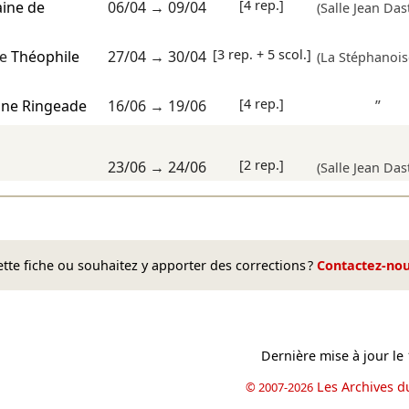
[4 rep.]
aine de
06/04
→
09/04
(Salle Jean Das
[3 rep. + 5 scol.]
e
Théophile
27/04
→
30/04
(La Stéphanois
[4 rep.]
ine Ringeade
16/06
→
19/06
”
[2 rep.]
23/06
→
24/06
(Salle Jean Das
te fiche ou souhaitez y apporter des corrections ?
Contactez-no
Dernière mise à jour le
Les Archives d
© 2007-2026
book
il