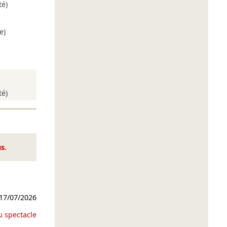
té)
e)
té)
us
.
17/07/2026
u spectacle