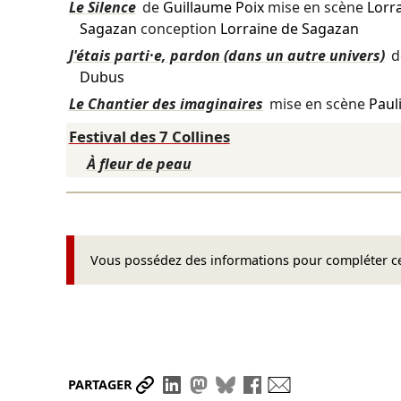
Le Silence
de
Guillaume Poix
mise en scène
Lorr
Sagazan
conception
Lorraine de Sagazan
J'étais parti·e, pardon (dans un autre univers)
d
Dubus
Le Chantier des imaginaires
mise en scène
Paul
Festival des 7 Collines
À fleur de peau
Vous possédez des informations pour compléter cet
Partager le lien
Partager sur LinkedIn
Partager sur Mastodon
Partager sur Bluesky
Partager sur Face
Envoyer par ma
PARTAGER