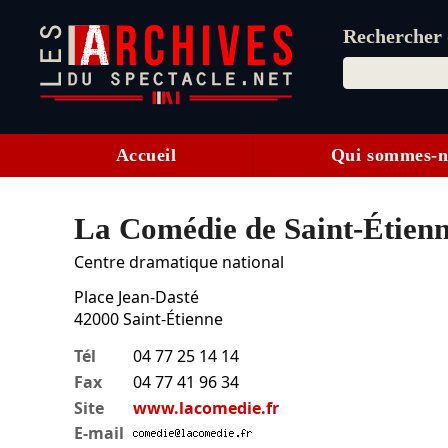
Rechercher d
Accueil
Qui sommes-n
La Comédie de Saint-Étien
Centre dramatique national
Place Jean-Dasté
42000
Saint-Étienne
Tél
04 77 25 14 14
Fax
04 77 41 96 34
Site
www.lacomedie.fr
E-mail