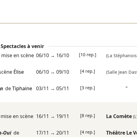
Spectacles à venir
[10 rep.]
mise en scène
06/10
→
16/10
(La Stéphanois
[4 rep.]
 scène
Élise
06/10
→
09/10
(Salle Jean Das
[3 rep.]
an
de
Tiphaine
03/11
→
05/11
”
[8 rep.]
mise en scène
16/11
→
19/11
La Comète
(L
[4 rep.]
h-Oui
de
17/11
→
20/11
Théâtre Le V