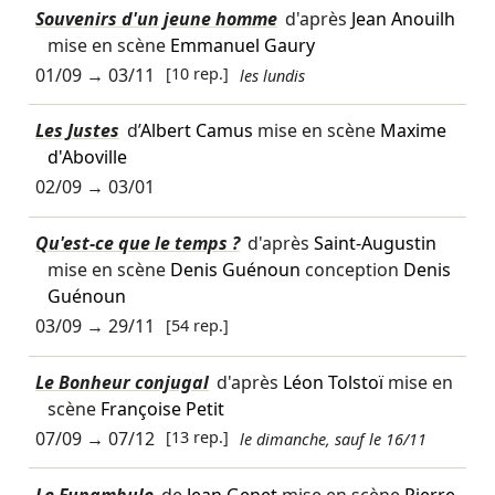
Souvenirs d'un jeune homme
d'après
Jean Anouilh
mise en scène
Emmanuel Gaury
01/09
→
03/11
[10 rep.]
les lundis
Les Justes
d’
Albert Camus
mise en scène
Maxime
d'Aboville
02/09
→
03/01
Qu'est-ce que le temps ?
d'après
Saint-Augustin
mise en scène
Denis Guénoun
conception
Denis
Guénoun
03/09
→
29/11
[54 rep.]
Le Bonheur conjugal
d'après
Léon Tolstoï
mise en
scène
Françoise Petit
07/09
→
07/12
[13 rep.]
le dimanche, sauf le 16/11
Le Funambule
de
Jean Genet
mise en scène
Pierre