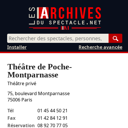
Rech
Installer
Recherche avancée
Théâtre de Poche-
Montparnasse
Théâtre privé
75, boulevard Montparnasse
75006
Paris
Tél
01 45 44 50 21
Fax
01 42 84 12 91
Réservation
08 92 70 77 05