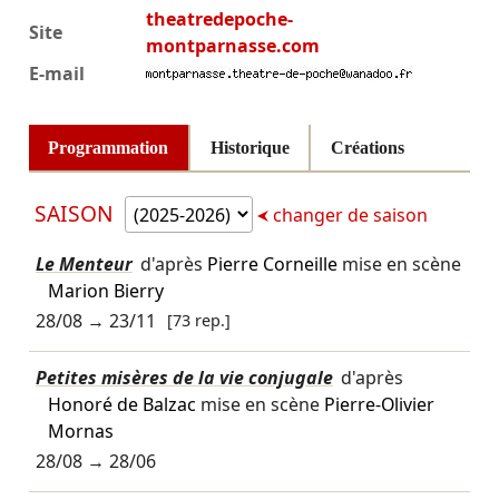
theatredepoche-
Site
montparnasse.com
E-mail
Programmation
Historique
Créations
SAISON
changer de saison
Le Menteur
d'après
Pierre Corneille
mise en scène
Marion Bierry
28/08
→
23/11
[73 rep.]
Petites misères de la vie conjugale
d'après
Honoré de Balzac
mise en scène
Pierre-Olivier
Mornas
28/08
→
28/06