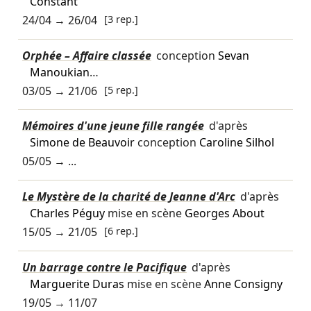
Constant
24/04
→
26/04
[3 rep.]
Orphée – Affaire classée
conception
Sevan
Manoukian
…
03/05
→
21/06
[5 rep.]
Mémoires d'une jeune fille rangée
d'après
Simone de Beauvoir
conception
Caroline Silhol
05/05
→ ...
Le Mystère de la charité de Jeanne d'Arc
d'après
Charles Péguy
mise en scène
Georges About
15/05
→
21/05
[6 rep.]
Un barrage contre le Pacifique
d'après
Marguerite Duras
mise en scène
Anne Consigny
19/05
→
11/07