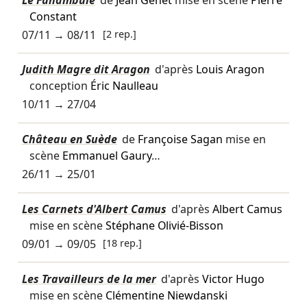
Constant
07/11
→
08/11
[2 rep.]
Judith Magre dit Aragon
d'après
Louis Aragon
conception
Éric Naulleau
10/11
→
27/04
Château en Suède
de
Françoise Sagan
mise en
scène
Emmanuel Gaury
…
26/11
→
25/01
Les Carnets d'Albert Camus
d'après
Albert Camus
mise en scène
Stéphane Olivié-Bisson
09/01
→
09/05
[18 rep.]
Les Travailleurs de la mer
d'après
Victor Hugo
mise en scène
Clémentine Niewdanski