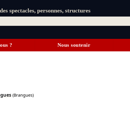
es spectacles, personnes, structures
ous ?
Nous soutenir
ngues
(Brangues)