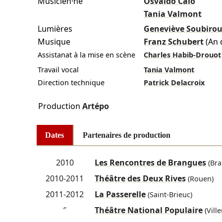
Musicien·ne
Osvaldo Caló
Tania Valmont
Lumières
Geneviève Soubiro
Musique
Franz Schubert
(An
Assistanat à la mise en scène
Charles Habib-Drouot
Travail vocal
Tania Valmont
Direction technique
Patrick Delacroix
Production
Artépo
Dates
Partenaires de production
2010
Les Rencontres de Brangues
(Bra
2010-2011
Théâtre des Deux Rives
(Rouen)
2011-2012
La Passerelle
(Saint-Brieuc)
″
Théâtre National Populaire
(Vill