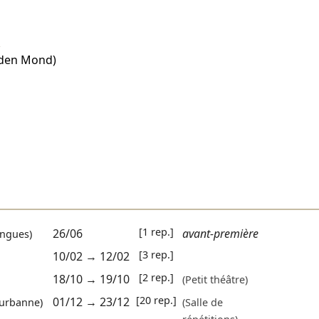
u
 den Mond)
[1 rep.]
26/06
avant-première
ngues)
[3 rep.]
10/02
→
12/02
[2 rep.]
18/10
→
19/10
(Petit théâtre)
[20 rep.]
01/12
→
23/12
eurbanne)
(Salle de