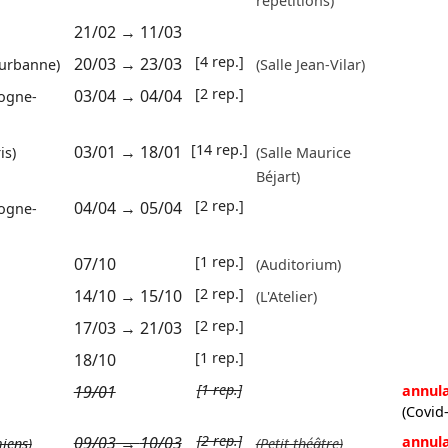
répétitions)
21/02
→
11/03
[4 rep.]
20/03
→
23/03
eurbanne)
(Salle Jean-Vilar)
[2 rep.]
03/04
→
04/04
ogne-
[14 rep.]
03/01
→
18/01
is)
(Salle Maurice
Béjart)
[2 rep.]
04/04
→
05/04
ogne-
[1 rep.]
07/10
(Auditorium)
[2 rep.]
14/10
→
15/10
(L'Atelier)
[2 rep.]
17/03
→
21/03
[1 rep.]
18/10
[1 rep.]
19/01
annula
(Covid
[2 rep.]
09/03
→
10/03
annula
iens)
(Petit théâtre)