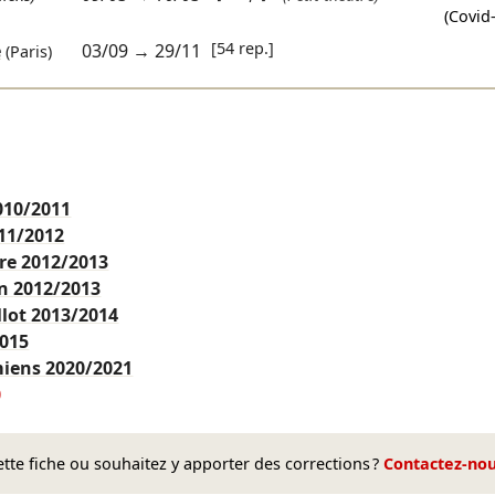
(Covid
[54 rep.]
e
03/09
→
29/11
(Paris)
010/2011
11/2012
ire
2012/2013
an
2012/2013
llot
2013/2014
2015
miens
2020/2021
0
te fiche ou souhaitez y apporter des corrections ?
Contactez-no