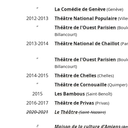
″
La Comédie de Genève
(Genève)
2012-2013
Théâtre National Populaire
(Vill
″
Théâtre de l'Ouest Parisien
(Boul
Billancourt)
2013-2014
Théâtre National de Chaillot
(Par
″
Théâtre de l'Ouest Parisien
(Boul
Billancourt)
2014-2015
Théâtre de Chelles
(Chelles)
″
Théâtre de Cornouaille
(Quimper)
2015
Les Bambous
(Saint-Benoît)
2016-2017
Théâtre de Privas
(Privas)
2020-2021
Le Théâtre
(Saint-Nazaire)
″
Maison de la culture d'Amiens
(Am