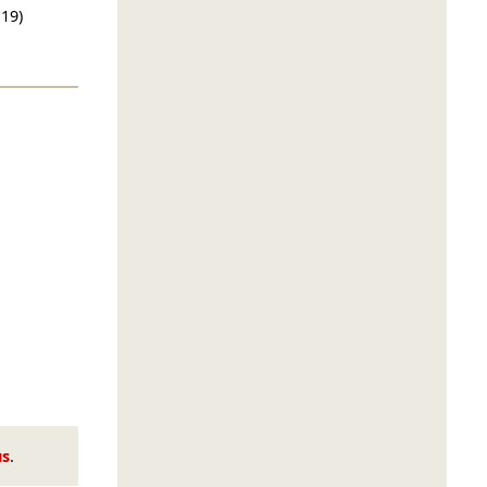
-19)
us
.