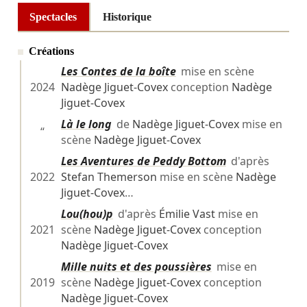
Spectacles
Historique
Créations
Les Contes de la boîte
mise en scène
2024
Nadège Jiguet‑Covex
conception
Nadège
Jiguet‑Covex
Là le long
de
Nadège Jiguet‑Covex
mise en
“
scène
Nadège Jiguet‑Covex
Les Aventures de Peddy Bottom
d'après
2022
Stefan Themerson
mise en scène
Nadège
Jiguet‑Covex
…
Lou(hou)p
d'après
Émilie Vast
mise en
2021
scène
Nadège Jiguet‑Covex
conception
Nadège Jiguet‑Covex
Mille nuits et des poussières
mise en
2019
scène
Nadège Jiguet‑Covex
conception
Nadège Jiguet‑Covex