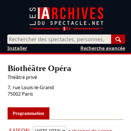
Rech
Installer
Recherche avancée
Biothéâtre Opéra
Théâtre privé
7, rue Louis-le-Grand
75002
Paris
Programmation
SAISON
changer de saison