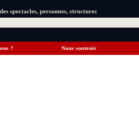
es spectacles, personnes, structures
ous ?
Nous soutenir