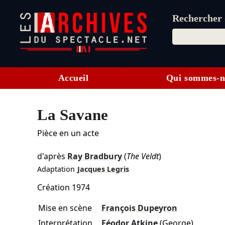
Rechercher d
Accueil
Qui sommes-n
La Savane
Pièce en un acte
d'après
Ray Bradbury
(
The Veldt
)
Adaptation
Jacques Legris
Création 1974
Mise en scène
François Dupeyron
Interprétation
Féodor Atkine
(George)