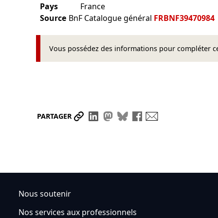
Pays
France
Source
BnF Catalogue général
FRBNF39470984
Vous possédez des informations pour compléter cet
Partager le lien
Partager sur LinkedIn
Partager sur Mastodon
Partager sur Bluesky
Partager sur Face
Envoyer par ma
PARTAGER
Nous soutenir
Nos services aux professionnels