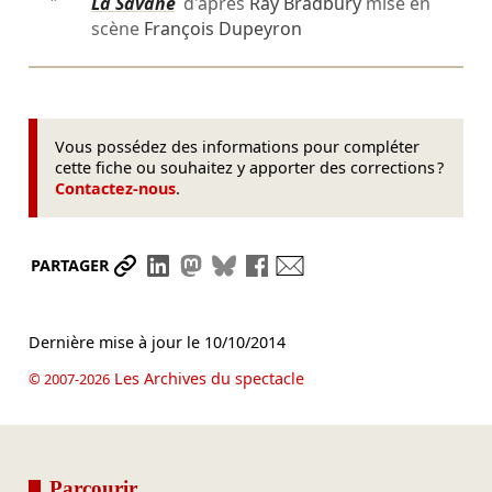
″
La Savane
d'après
Ray Bradbury
mise en
scène
François Dupeyron
Vous possédez des informations pour compléter
cette fiche ou souhaitez y apporter des corrections ?
Contactez-nous
.
Partager le lien
Partager sur LinkedIn
Partager sur Mastodon
Partager sur Bluesky
Partager sur Facebook
Envoyer par mail
PARTAGER
Dernière mise à jour le
10/10/2014
Les Archives du spectacle
© 2007-2026
Parcourir