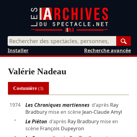
Rech
Installer
Recherche avancée
Valérie Nadeau
Costumière
(3)
1974
Les Chroniques martiennes
d'après
Ray
Bradbury
mise en scène
Jean-Claude Amyl
″
Le Piéton
d'après
Ray Bradbury
mise en
scène
François Dupeyron