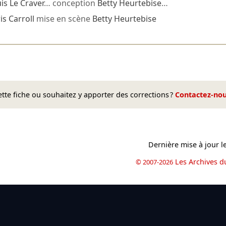
is Le Craver
… conception
Betty Heurtebise
…
is Carroll
mise en scène
Betty Heurtebise
te fiche ou souhaitez y apporter des corrections ?
Contactez-no
Dernière mise à jour l
Les Archives d
© 2007-2026
book
il