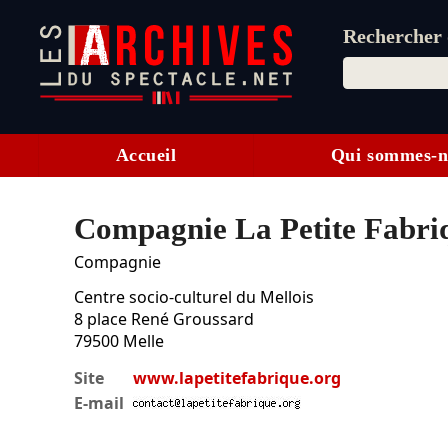
Rechercher d
Accueil
Qui sommes-n
Compagnie La Petite Fabri
Compagnie
Centre socio-culturel du Mellois
8 place René Groussard
79500
Melle
Site
www.lapetitefabrique.org
E-mail