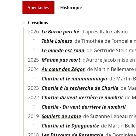
Spectacles
Historique
Créations
2026
Le Baron perché
d'après
Italo Calvino
“
Tobie Lolness
de
Timothée de Fombelle
m
“
Le monde est rond
de
Gertrude Stein
mis
2025
M'aime pas mort
d’
Aurore Jacob
mise en
2024
Au cœur des Zégos
de
Martin Bellemare
“
Charlie et le iiiiiiiiiiiiiiiiiiiiyu
de
Martin 
2023
Charlie à la recherche de Charlie
de
Mar
2022
Charlie du vent derrière le nombril
de
M
“
Charlie - Du vent derrière le nombril
2019
Souliers de sable
de
Suzanne Lebeau
mis
“
Charlie et le Djingpouite
de
Martin Bell
2018
Les Discours de Rosemarie
de
Dominique