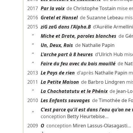
2017
Par la voix
de
Christophe Tostain
mise e
2016
Gretel et Hansel
de
Suzanne Lebeau
mis
2015
ziG zaG dans l'Alpha.B
d’
Aurélie Armellin
“
Miche et Drate, paroles blanches
de
Gér
“
Un, Deux, Rois
de
Nathalie Papin
“
L'arche part à 8 heures
d’
Ulrich Hub
mis
“
Faire du feu avec du bois mouillé
de
Nat
2013
Le Pays de rien
d'après
Nathalie Papin
mi
2011
La Petite Maison
de
Barbro Lindgren
mis
“
La Chachatatutu et le Phénix
de
Jean-Lo
2010
Les Enfants sauvages
de
Timothée de F
C'est parce qu'il est dans l'eau qu'on ne
“
conception
Betty Heurtebise
…
2009
O
conception
Miren Lassus-Olasagasti
…