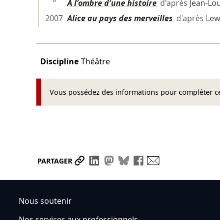
“
À l'ombre d'une histoire
d'après
Jean-Lou
2007
Alice au pays des merveilles
d'après
Lew
Discipline
Théâtre
Vous possédez des informations pour compléter cet
Partager le lien
Partager sur LinkedIn
Partager sur Mastodon
Partager sur Bluesky
Partager sur Face
Envoyer par ma
PARTAGER
Nous soutenir
Nos services aux professionnels