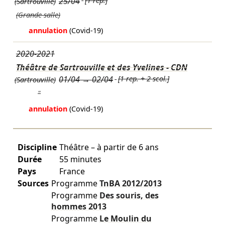
25/04
[1 rep.]
(Sartrouville)
(Grande salle)
annulation
(Covid-19)
2020-2021
Théâtre de Sartrouville et des Yvelines - CDN
01/04
→
02/04
[1 rep. + 2 scol.]
(Sartrouville)
"
annulation
(Covid-19)
Discipline
Théâtre – à partir de 6 ans
Durée
55 minutes
Pays
France
Sources
Programme
TnBA
2012/2013
Programme
Des souris, des
hommes
2013
Programme
Le Moulin du