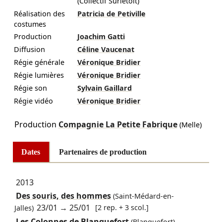
(Collectif Surletoit)
Réalisation des
Patricia de Petiville
costumes
Production
Joachim Gatti
Diffusion
Céline Vaucenat
Régie générale
Véronique Bridier
Régie lumières
Véronique Bridier
Régie son
Sylvain Gaillard
Régie vidéo
Véronique Bridier
Production
Compagnie La Petite Fabrique
(Melle)
Dates
Partenaires de production
2013
Des souris, des hommes
(Saint-Médard-en-
23/01
→
25/01
[2 rep. + 3 scol.]
Jalles)
Les Colonnes de Blanquefort
(Blanquefort)