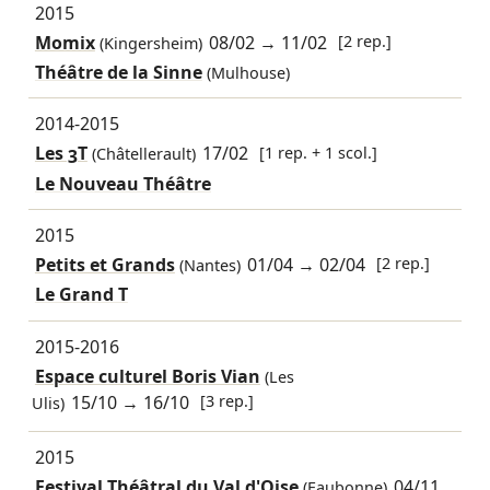
2015
Momix
08/02
→
11/02
[2 rep.]
(Kingersheim)
Théâtre de la Sinne
(Mulhouse)
2014-2015
Les 3T
17/02
[1 rep. + 1 scol.]
(Châtellerault)
Le Nouveau Théâtre
2015
Petits et Grands
01/04
→
02/04
[2 rep.]
(Nantes)
Le Grand T
2015-2016
Espace culturel Boris Vian
(Les
15/10
→
16/10
[3 rep.]
Ulis)
2015
Festival Théâtral du Val d'Oise
04/11
(Eaubonne)