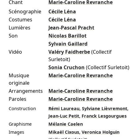
Chant
Marie-Caroline Revranche
Scénographie
Cécile Léna
Costumes
Cécile Léna
Lumières
Jean-Pascal Pracht
Son
Nicolas Barillot
Sylvain Gaillard
Vidéo
Valéry Faidherbe
(Collectif
Surletoit)
Sonia Cruchon
(Collectif Surletoit)
Musique
Marie-Caroline Revranche
originale
Arrangements
Marie-Caroline Revranche
Paroles
Marie-Caroline Revranche
,
,
Construction
Rémi Laureau
Sylviane Lièvremont
,
Jean-Luc Petit
Franck Lesgourgues
Graphisme
Mélanie Caelen
,
Images
Mikaël Cixous
Veronica Holguin