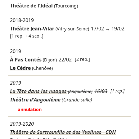
Théâtre de l'Idéal
(Tourcoing)
2018-2019
Théâtre Jean-Vilar
17/02
→
19/02
(Vitry-sur-Seine)
[1 rep. + 4 scol.]
2019
À Pas Contés
22/02
[2 rep.]
(Dijon)
Le Cèdre
(Chenôve)
2019
La Tête dans les nuages
16/03
[1 rep.]
(Angoulême)
Théâtre d'Angoulême
(Grande salle)
annulation
2019-2020
Théâtre de Sartrouville et des Yvelines - CDN