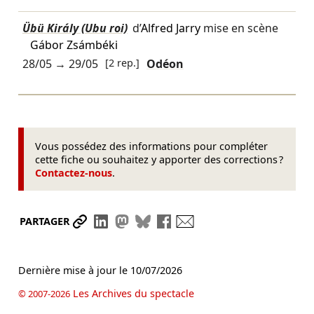
Übü Király (Ubu roi)
d’
Alfred Jarry
mise en scène
Gábor Zsámbéki
28/05
→
29/05
[2 rep.]
Odéon
Vous possédez des informations pour compléter
cette fiche ou souhaitez y apporter des corrections ?
Contactez-nous
.
Partager le lien
Partager sur LinkedIn
Partager sur Mastodon
Partager sur Bluesky
Partager sur Facebook
Envoyer par mail
PARTAGER
Dernière mise à jour le
10/07/2026
Les Archives du spectacle
© 2007-2026