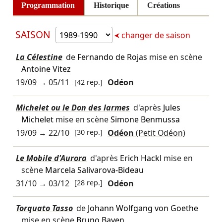
Programmation
Historique
Créations
SAISON
changer de saison
La Célestine
de
Fernando de Rojas
mise en scène
Antoine Vitez
19/09
→
05/11
[42 rep.]
Odéon
Michelet ou le Don des larmes
d'après
Jules
Michelet
mise en scène
Simone Benmussa
19/09
→
22/10
[30 rep.]
Odéon
(Petit Odéon)
Le Mobile d'Aurora
d'après
Erich Hackl
mise en
scène
Marcela Salivarova-Bideau
31/10
→
03/12
[28 rep.]
Odéon
Torquato Tasso
de
Johann Wolfgang von Goethe
mise en scène
Bruno Bayen