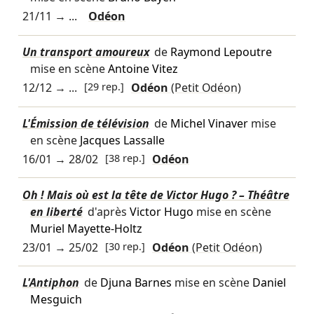
21/11
→ ...
Odéon
Un transport amoureux
de
Raymond Lepoutre
mise en scène
Antoine Vitez
12/12
→ ...
[29 rep.]
Odéon
(Petit Odéon)
L'Émission de télévision
de
Michel Vinaver
mise
en scène
Jacques Lassalle
16/01
→
28/02
[38 rep.]
Odéon
Oh ! Mais où est la tête de Victor Hugo ? – Théâtre
en liberté
d'après
Victor Hugo
mise en scène
Muriel Mayette-Holtz
23/01
→
25/02
[30 rep.]
Odéon
(Petit Odéon)
L'Antiphon
de
Djuna Barnes
mise en scène
Daniel
Mesguich