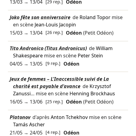
13/03
→
13/04
[29 rep.]
Odéon
Joko fête son anniversaire
de
Roland Topor
mise
en scène
Jean-Louis Jacopin
15/03
→
13/04
[26 rep.]
Odéon
(Petit Odéon)
Tito Andronico (Titus Andronicus)
de
William
Shakespeare
mise en scène
Peter Stein
04/05
→
13/05
[9 rep.]
Odéon
Jeux de femmes – L'Inaccessible suivi de La
charité est payable d'avance
de
Krzysztof
Zanussi
… mise en scène
Henning Brockhaus
16/05
→
13/06
[25 rep.]
Odéon
(Petit Odéon)
Platonov
d'après
Anton Tchekhov
mise en scène
Tamás Ascher
21/05
→
24/05
[4 rep.]
Odéon