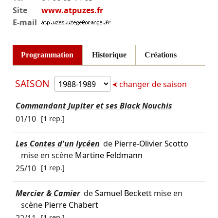
Site
www.atpuzes.fr
E-mail
Programmation
Historique
Créations
SAISON
changer de saison
Commandant Jupiter et ses Black Nouchis
01/10
[1 rep.]
Les Contes d'un lycéen
de
Pierre-Olivier Scotto
mise en scène
Martine Feldmann
25/10
[1 rep.]
Mercier & Camier
de
Samuel Beckett
mise en
scène
Pierre Chabert
22/11
[1 rep.]