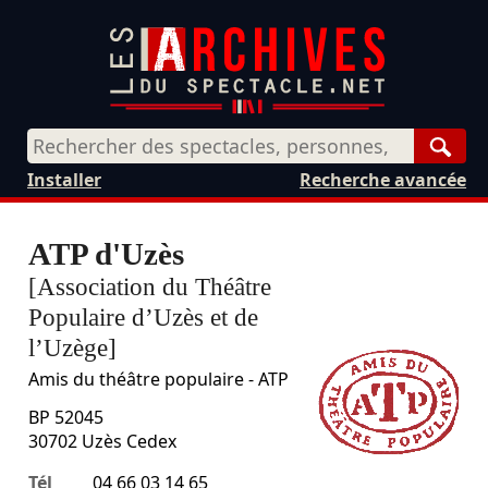
Rech
Installer
Recherche avancée
ATP d'Uzès
[Association du Théâtre
Populaire d’Uzès et de
l’Uzège]
Amis du théâtre populaire - ATP
BP 52045
30702
Uzès Cedex
Tél
04 66 03 14 65