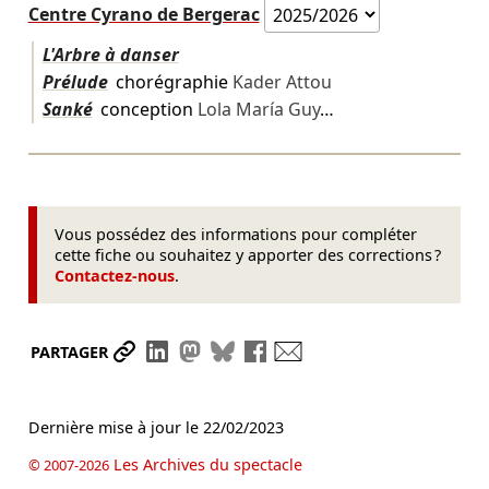
Centre Cyrano de Bergerac
L'Arbre à danser
Prélude
chorégraphie
Kader Attou
Sanké
conception
Lola María Guy
…
Vous possédez des informations pour compléter
cette fiche ou souhaitez y apporter des corrections ?
Contactez-nous
.
Partager le lien
Partager sur LinkedIn
Partager sur Mastodon
Partager sur Bluesky
Partager sur Facebook
Envoyer par mail
PARTAGER
Dernière mise à jour le
22/02/2023
Les Archives du spectacle
© 2007-2026