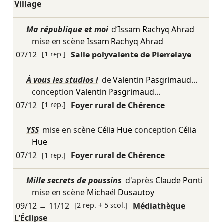
Village
Ma république et moi
d’
Issam Rachyq Ahrad
mise en scène
Issam Rachyq Ahrad
07/12
[1 rep.]
Salle polyvalente de Pierrelaye
À vous les studios !
de
Valentin Pasgrimaud
…
conception
Valentin Pasgrimaud
…
07/12
[1 rep.]
Foyer rural de Chérence
YSS
mise en scène
Célia Hue
conception
Célia
Hue
07/12
[1 rep.]
Foyer rural de Chérence
Mille secrets de poussins
d'après
Claude Ponti
mise en scène
Michaël Dusautoy
09/12
→
11/12
[2 rep. + 5 scol.]
Médiathèque
L'Éclipse