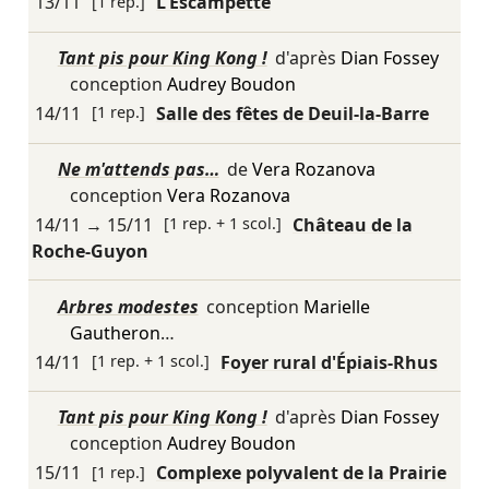
13/11
[1 rep.]
L'Escampette
Tant pis pour King Kong !
d'après
Dian Fossey
conception
Audrey Boudon
14/11
[1 rep.]
Salle des fêtes de Deuil-la-Barre
Ne m'attends pas…
de
Vera Rozanova
conception
Vera Rozanova
14/11
→
15/11
[1 rep. + 1 scol.]
Château de la
Roche-Guyon
Arbres modestes
conception
Marielle
Gautheron
…
14/11
[1 rep. + 1 scol.]
Foyer rural d'Épiais-Rhus
Tant pis pour King Kong !
d'après
Dian Fossey
conception
Audrey Boudon
15/11
[1 rep.]
Complexe polyvalent de la Prairie