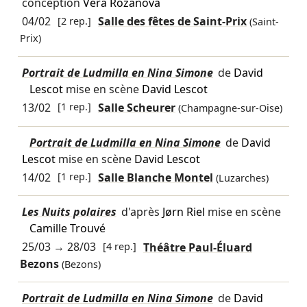
conception
Vera Rozanova
04/02
[2 rep.]
Salle des fêtes de Saint-Prix
(Saint-
Prix)
Portrait de Ludmilla en Nina Simone
de
David
Lescot
mise en scène
David Lescot
13/02
[1 rep.]
Salle Scheurer
(Champagne-sur-Oise)
Portrait de Ludmilla en Nina Simone
de
David
Lescot
mise en scène
David Lescot
14/02
[1 rep.]
Salle Blanche Montel
(Luzarches)
Les Nuits polaires
d'après
Jørn Riel
mise en scène
Camille Trouvé
25/03
→
28/03
[4 rep.]
Théâtre Paul-Éluard
Bezons
(Bezons)
Portrait de Ludmilla en Nina Simone
de
David