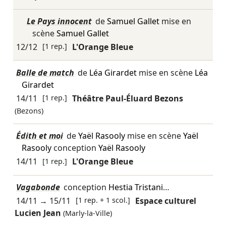
Le Pays innocent
de
Samuel Gallet
mise en
scène
Samuel Gallet
12/12
[1 rep.]
L'Orange Bleue
Balle de match
de
Léa Girardet
mise en scène
Léa
Girardet
14/11
[1 rep.]
Théâtre Paul-Éluard Bezons
(Bezons)
Édith et moi
de
Yaël Rasooly
mise en scène
Yaël
Rasooly
conception
Yaël Rasooly
14/11
[1 rep.]
L'Orange Bleue
Vagabonde
conception
Hestia Tristani
…
14/11
→
15/11
[1 rep. + 1 scol.]
Espace culturel
Lucien Jean
(Marly-la-Ville)