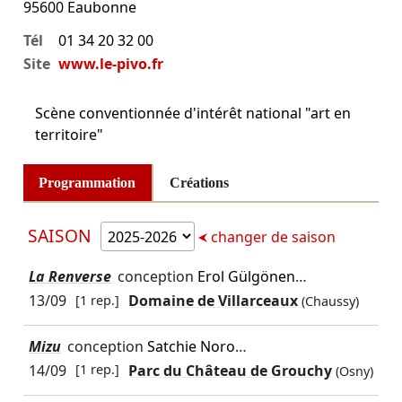
95600
Eaubonne
Tél
01 34 20 32 00
Site
www.le-pivo.fr
Scène conventionnée d'intérêt national "art en
territoire"
Programmation
Créations
SAISON
changer de saison
La Renverse
conception
Erol Gülgönen
…
13/09
[1 rep.]
Domaine de Villarceaux
(Chaussy)
Mizu
conception
Satchie Noro
…
14/09
[1 rep.]
Parc du Château de Grouchy
(Osny)