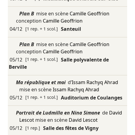
Plan B
mise en scène
Camille Geoffrion
conception
Camille Geoffrion
04/12
[1 rep. + 1 scol.]
Santeuil
Plan B
mise en scène
Camille Geoffrion
conception
Camille Geoffrion
05/12
[1 rep. + 1 scol.]
Salle polyvalente de
Berville
Ma république et moi
d’
Issam Rachyq Ahrad
mise en scène
Issam Rachyq Ahrad
05/12
[1 rep. + 1 scol.]
Auditorium de Coulanges
Portrait de Ludmilla en Nina Simone
de
David
Lescot
mise en scène
David Lescot
05/12
[1 rep.]
Salle des fêtes de Vigny