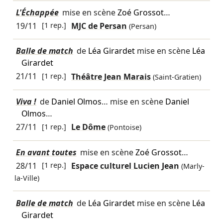
L'Échappée
mise en scène
Zoé Grossot
…
19/11
[1 rep.]
MJC de Persan
(Persan)
Balle de match
de
Léa Girardet
mise en scène
Léa
Girardet
21/11
[1 rep.]
Théâtre Jean Marais
(Saint-Gratien)
Viva !
de
Daniel Olmos
… mise en scène
Daniel
Olmos
…
27/11
[1 rep.]
Le Dôme
(Pontoise)
En avant toutes
mise en scène
Zoé Grossot
…
28/11
[1 rep.]
Espace culturel Lucien Jean
(Marly-
la-Ville)
Balle de match
de
Léa Girardet
mise en scène
Léa
Girardet