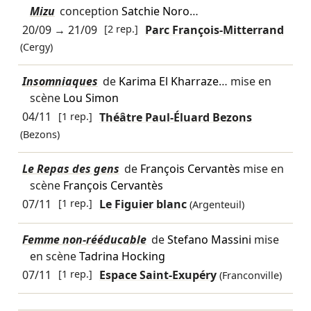
Mizu
conception
Satchie Noro
…
20/09
→
21/09
[2 rep.]
Parc François-Mitterrand
(Cergy)
Insomniaques
de
Karima El Kharraze
… mise en
scène
Lou Simon
04/11
[1 rep.]
Théâtre Paul-Éluard Bezons
(Bezons)
Le Repas des gens
de
François Cervantès
mise en
scène
François Cervantès
07/11
[1 rep.]
Le Figuier blanc
(Argenteuil)
Femme non-rééducable
de
Stefano Massini
mise
en scène
Tadrina Hocking
07/11
[1 rep.]
Espace Saint-Exupéry
(Franconville)