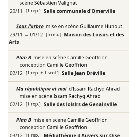
scène
Sébastien Valignat
29/11
[1 rep.]
Salle communale d'Omerville
Sous l'arbre
mise en scène
Guillaume Hunout
29/11
→
01/12
[5 rep.]
Maison des Loisirs et des
Arts
Plan B
mise en scène
Camille Geoffrion
conception
Camille Geoffrion
02/12
[1 rep. + 1 scol.]
Salle Jean Dréville
Ma république et moi
d’
Issam Rachyq Ahrad
mise en scène
Issam Rachyq Ahrad
02/12
[1 rep.]
Salle des loisirs de Genainville
Plan B
mise en scène
Camille Geoffrion
conception
Camille Geoffrion
03/12
[1 rep.]
Médiathèque d'Auvers-sur-Oise