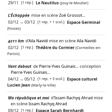
29/11
[1 rep.]
Le Nautilus
(Jouy-le-Moutier)
L'Échappée
mise en scène
Zoé Grossot
…
02/12
→
03/12
[1 rep. + 1 scol.]
Espace Germinal
(Fosses)
4211 km
d’
Aïla Navidi
mise en scène
Aïla Navidi
02/12
[1 rep.]
Théâtre du Cormier
(Cormeilles-en-
Parisis)
Vent debout
de
Pierre-Yves Guinais
… conception
Pierre-Yves Guinais
…
04/12
→
05/12
[1 rep. + 3 scol.]
Espace culturel
Lucien Jean
(Marly-la-Ville)
Ma république et moi
d’
Issam Rachyq Ahrad
mise
en scène
Issam Rachyq Ahrad
09/12
[1 rep.]
Espace Sarah Bernhardt