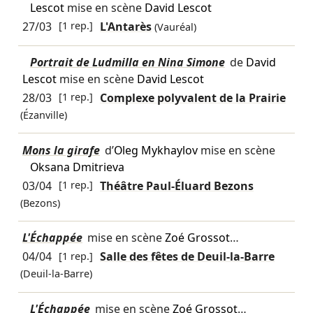
Lescot
mise en scène
David Lescot
27/03
[1 rep.]
L'Antarès
(Vauréal)
Portrait de Ludmilla en Nina Simone
de
David
Lescot
mise en scène
David Lescot
28/03
[1 rep.]
Complexe polyvalent de la Prairie
(Ézanville)
Mons la girafe
d’
Oleg Mykhaylov
mise en scène
Oksana Dmitrieva
03/04
[1 rep.]
Théâtre Paul-Éluard Bezons
(Bezons)
L'Échappée
mise en scène
Zoé Grossot
…
04/04
[1 rep.]
Salle des fêtes de Deuil-la-Barre
(Deuil-la-Barre)
L'Échappée
mise en scène
Zoé Grossot
…