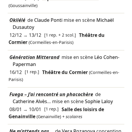
(Goussainville)
Okilélé
de
Claude Ponti
mise en scène
Michaël
Dusautoy
12/12
→
13/12
[1 rep. + 2 scol.]
Théâtre du
Cormier
(Cormeilles-en-Parisis)
Génération Mitterand
mise en scène
Léo Cohen-
Paperman
16/12
[1 rep.]
Théâtre du Cormier
(Cormeilles-en-
Parisis)
Fuega – J'ai rencontré un phacochère
de
Catherine Alvès
… mise en scène
Sophie Laloy
08/01
→
10/01
[1 rep.]
Salle des loisirs de
Genainville
(Genainville)
+ scolaires
Ne m'attends pas…
de
Vera Rozanova
conception