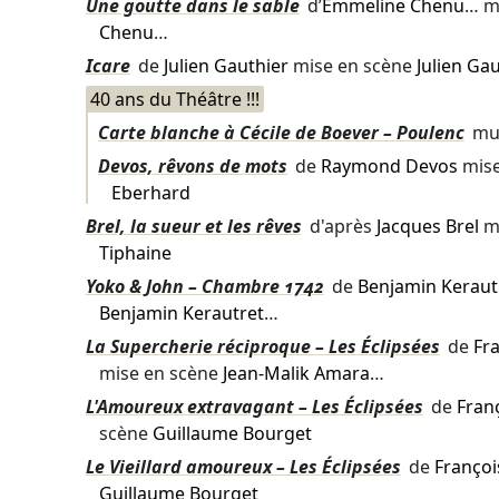
Une goutte dans le sable
d’
Emmeline Chenu
… m
Chenu
…
Icare
de
Julien Gauthier
mise en scène
Julien Ga
40 ans du Théâtre !!!
Carte blanche à Cécile de Boever – Poulenc
mu
Devos, rêvons de mots
de
Raymond Devos
mise
Eberhard
Brel, la sueur et les rêves
d'après
Jacques Brel
mi
Tiphaine
Yoko & John – Chambre 1742
de
Benjamin Keraut
Benjamin Kerautret
…
La Supercherie réciproque – Les Éclipsées
de
Fra
mise en scène
Jean-Malik Amara
…
L'Amoureux extravagant – Les Éclipsées
de
Fran
scène
Guillaume Bourget
Le Vieillard amoureux – Les Éclipsées
de
Françoi
Guillaume Bourget