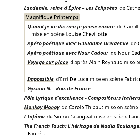
Laodamie, reine d'Épire – Les Éclipsées
de
Cathe
Magnifique Printemps
Quand je ne dis rien je pense encore
de
Camil
mise en scène
Louise Chevillotte
Apéro poétique avec Guillaume Dreidemie
de
Apéro poétique avec Nour Cadour
de
Nour Ca
Voyage sur place
d'après
Alain Reynaud
mise e
Impossible
d’
Erri De Luca
mise en scène
Fabric
Gyslain N. - Rois de France
Pôle Lyrique d'excellence - Compositeurs italiens
Monkey Money
de
Carole Thibaut
mise en scène
L'Infâme
de
Simon Grangeat
mise en scène
Laur
The French Touch: L'héritage de Nadia Boulange
Fauré
…