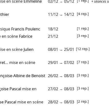
[1 rep.]
ise en scène
Emmeline
02/12
→
05/12
+ séances s
[4 rep.]
uthier
11/12
→
14/12
[1 rep.]
sique
Francis Poulenc
18/12
[3 rep.]
 en scène
Fabrice
21/12
[12 rep.]
se en scène
Julien
08/01
→
25/01
[7 rep.]
ret
… mise en scène
29/01
→
07/02
[3 rep.]
nçoise-Albine de Benoist
26/02
→
08/03
[3 rep.]
çoise Pascal
mise en
27/02
→
08/03
[2 rep.]
se Pascal
mise en scène
28/02
→
08/03