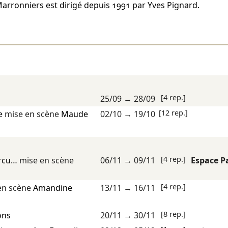
arronniers est dirigé depuis 1991 par Yves Pignard.
[4 rep.]
25/09
→
28/09
[12 rep.]
e
mise en scène
Maude
02/10
→
19/10
[4 rep.]
rcu
… mise en scène
06/11
→
09/11
Espace P
[4 rep.]
en scène
Amandine
13/11
→
16/11
[8 rep.]
ons
20/11
→
30/11