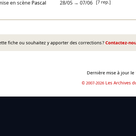
[7 rep.]
mise en scène
Pascal
28/05
→
07/06
te fiche ou souhaitez y apporter des corrections ?
Contactez-no
Dernière mise à jour le
Les Archives d
© 2007-2026
book
il