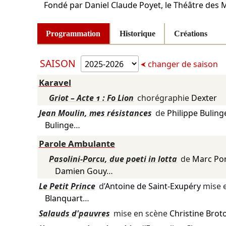
Fondé par Daniel Claude Poyet, le Théâtre des M
Programmation
Historique
Créations
SAISON
changer de saison
Karavel
Griot – Acte 1 : Fo Lion
chorégraphie
Dexter
Jean Moulin, mes résistances
de
Philippe Buling
Bulinge
…
Parole Ambulante
Pasolini-Porcu, due poeti in lotta
de
Marc Po
Damien Gouy
…
Le Petit Prince
d’
Antoine de Saint-Exupéry
mise 
Blanquart
…
Salauds d'pauvres
mise en scène
Christine Brot