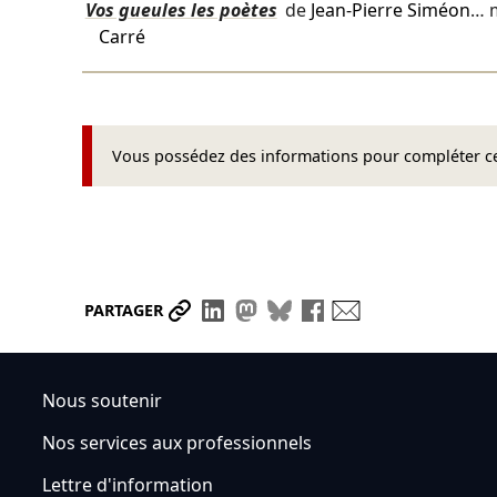
Vos gueules les poètes
de
Jean-Pierre Siméon
… 
Carré
Vous possédez des informations pour compléter cet
Partager le lien
Partager sur LinkedIn
Partager sur Mastodon
Partager sur Bluesky
Partager sur Face
Envoyer par ma
PARTAGER
Nous soutenir
Nos services aux professionnels
Lettre d'information