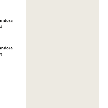
andora
x)
andora
x)