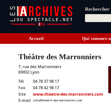
Rechercher d
Accueil
Qui sommes-n
Théâtre des Marronniers
7, rue des Marronniers
69002
Lyon
Tél
04 78 37 98 17
Fax
04 78 42 98 17
Site
www.theatre-des-marronniers.com
E-mail