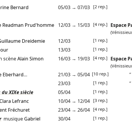
[2 rep.]
rine Bernard
05/03
→
07/03
[4 rep.]
le Readman Prud'homme
12/03
→
15/03
Espace P
(Vénissieu
[1 rep.]
Guillaume Dreidemie
12/03
[1 rep.]
dour
13/03
[4 rep.]
n scène
Alain Simon
16/03
→
19/03
Espace P
(Vénissieu
[10 rep.]
e Eberhard
…
21/03
→
05/04
”
[1 rep.]
23/03
”
[1 rep.]
 du XIXe siècle
05/04
[3 rep.]
Clara Lefranc
10/04
→
12/04
[4 rep.]
ent Fréchuret
23/04
→
26/04
[1 rep.]
r
musique
Gabriel
30/04