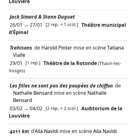
Louvière
Jack Simard & Stann Duguet
26/01
→
27/01
[2 rep. + 1 scol.]
Théâtre municipal
d'Épinal
Trahisons
de
Harold Pinter
mise en scène
Tatiana
Vialle
29/01
[1 rep.]
Théâtre de la Rotonde
(Thaon-les-
Vosges)
Les filles ne sont pas des poupées de chiffon
de
Nathalie Bensard
mise en scène
Nathalie
Bensard
03/02
→
04/02
[2 rep. + 2 scol.]
Auditorium de la
Louvière
4211 km
d’
Aïla Navidi
mise en scène
Aïla Navidi