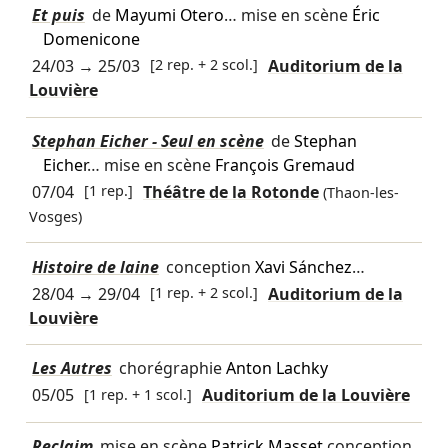
Et puis
de
Mayumi Otero
… mise en scène
Éric
Domenicone
24/03
→
25/03
[2 rep. + 2 scol.]
Auditorium de la
Louvière
Stephan Eicher - Seul en scène
de
Stephan
Eicher
… mise en scène
François Gremaud
07/04
[1 rep.]
Théâtre de la Rotonde
(Thaon-les-
Vosges)
Histoire de laine
conception
Xavi Sánchez
…
28/04
→
29/04
[1 rep. + 2 scol.]
Auditorium de la
Louvière
Les Autres
chorégraphie
Anton Lachky
05/05
[1 rep. + 1 scol.]
Auditorium de la Louvière
Reclaim
mise en scène
Patrick Masset
conception