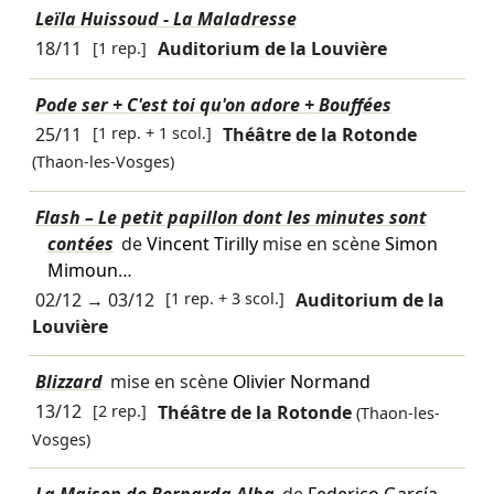
Leïla Huissoud - La Maladresse
18/11
[1 rep.]
Auditorium de la Louvière
Pode ser + C'est toi qu'on adore + Bouffées
25/11
[1 rep. + 1 scol.]
Théâtre de la Rotonde
(Thaon-les-Vosges)
Flash – Le petit papillon dont les minutes sont
contées
de
Vincent Tirilly
mise en scène
Simon
Mimoun
…
02/12
→
03/12
[1 rep. + 3 scol.]
Auditorium de la
Louvière
Blizzard
mise en scène
Olivier Normand
13/12
[2 rep.]
Théâtre de la Rotonde
(Thaon-les-
Vosges)