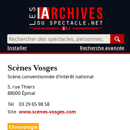
Rech
Installer
Recherche avancée
Scènes Vosges
Scène conventionnée d’intérêt national
5, rue Thiers
88000
Épinal
Tél
03 29 65 98 58
Site
www.scenes-vosges.com
Chronologie