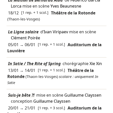
La Maison de Bernarda Alba
de
Federico García
Lorca
mise en scène
Yves Beaunesne
18/12
[1 rep. + 1 scol.]
Théâtre de la Rotonde
(Thaon-les-Vosges)
La Ligne solaire
d’
Ivan Viripaev
mise en scène
Clément Poirée
05/01
→
06/01
[1 rep. + 1 scol.]
Auditorium de la
Louvière
In Satie / The Rite of Spring
chorégraphie
Xie Xin
13/01
→
14/01
[1 rep. + 1 scol.]
Théâtre de la
Rotonde
(Thaon-les-Vosges)
scolaire : uniquement In
Satie
Suis-je bête ?!
mise en scène
Guillaume Clayssen
conception
Guillaume Clayssen
20/01
→
21/01
[1 rep. + 3 scol.]
Auditorium de la