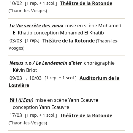
10/02
[1 rep. + 1 scol.]
Théâtre de la Rotonde
(Thaon-les-Vosges)
La Vie secrète des vieux
mise en scène
Mohamed
El Khatib
conception
Mohamed El Khatib
03/03
[1 rep.]
Théâtre de la Rotonde
(Thaon-les-
Vosges)
Nexus 1.0 / Le Lendemain d'hier
chorégraphie
Kévin Briot
09/03
→
10/03
[1 rep. + 1 scol.]
Auditorium de la
Louvière
Yé ! (L'Eau)
mise en scène
Yann Ecauvre
conception
Yann Ecauvre
17/03
[1 rep. + 1 scol.]
Théâtre de la Rotonde
(Thaon-les-Vosges)