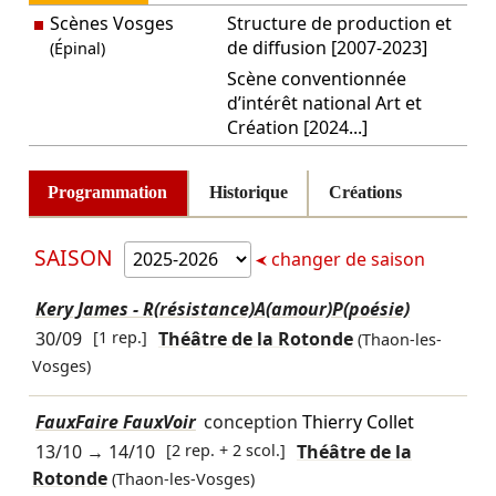
Scènes Vosges
Structure de production et
de diffusion [2007-2023]
(Épinal)
Scène conventionnée
d’intérêt national Art et
Création [2024...]
Programmation
Historique
Créations
SAISON
changer de saison
Kery James - R(résistance)A(amour)P(poésie)
30/09
[1 rep.]
Théâtre de la Rotonde
(Thaon-les-
Vosges)
FauxFaire FauxVoir
conception
Thierry Collet
13/10
→
14/10
[2 rep. + 2 scol.]
Théâtre de la
Rotonde
(Thaon-les-Vosges)