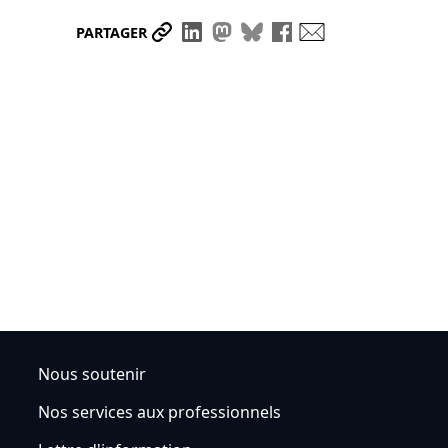
Partager le lien
Partager sur LinkedIn
Partager sur Mastodon
Partager sur Bluesky
Partager sur Face
Envoyer par ma
PARTAGER
Nous soutenir
Nos services aux professionnels