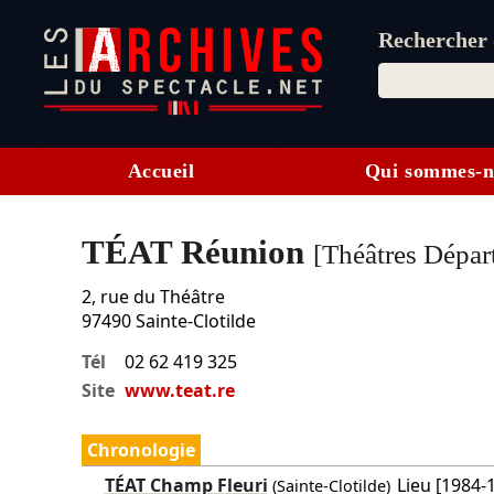
Rechercher d
Accueil
Qui sommes-n
TÉAT Réunion
[Théâtres Dépar
2, rue du Théâtre
97490
Sainte-Clotilde
Tél
02 62 419 325
Site
www.teat.re
Chronologie
TÉAT Champ Fleuri
Lieu [1984-
(Sainte-Clotilde)