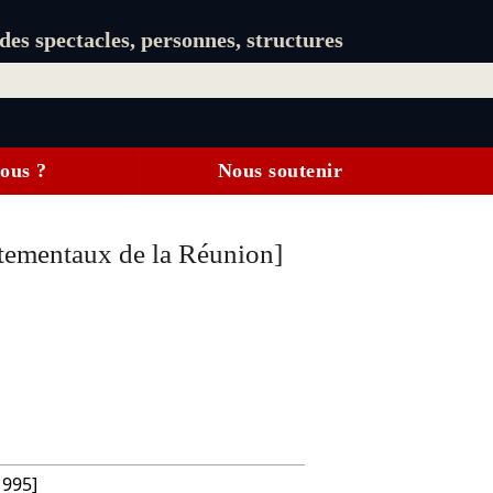
es spectacles, personnes, structures
ous ?
Nous soutenir
tementaux de la Réunion]
1995]