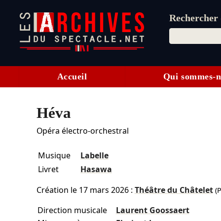
Rechercher d
Accueil
Qui sommes-n
Héva
Opéra électro-orchestral
Musique
Labelle
Livret
Hasawa
Création le
17 mars 2026
:
Théâtre du Châtelet
(P
Direction musicale
Laurent Goossaert