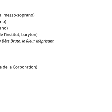
a, mezzo-soprano)
ano)
ano)
e l’institut, baryton)
la Bête Brute, le Rieur Méprisant
ue de la Corporation)