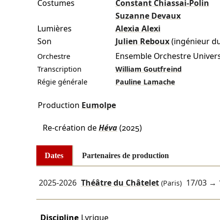
Costumes
Constant Chiassai-Polin
Suzanne Devaux
Lumières
Alexia Alexi
Son
Julien Reboux
(ingénieur d
Ensemble Orchestre Univer
Orchestre
Transcription
William Goutfreind
Régie générale
Pauline Lamache
Production
Eumolpe
Re-création de
Héva
(2025)
Dates
Partenaires de production
2025-2026
Théâtre du Châtelet
17/03
→
(Paris)
Discipline
Lyrique