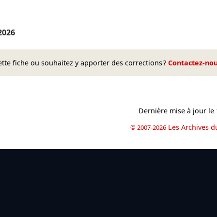
2026
te fiche ou souhaitez y apporter des corrections ?
Contactez-no
Dernière mise à jour le
Les Archives d
© 2007-2026
book
il