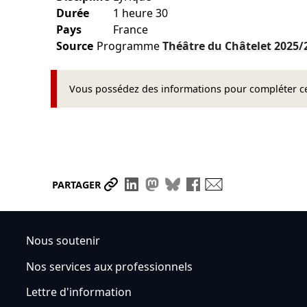
Durée
1 heure 30
Pays
France
Source
Programme
Théâtre du Châtelet
2025/
Vous possédez des informations pour compléter cet
Partager le lien
Partager sur LinkedIn
Partager sur Mastodon
Partager sur Bluesky
Partager sur Face
Envoyer par ma
PARTAGER
Nous soutenir
Nos services aux professionnels
Lettre d'information