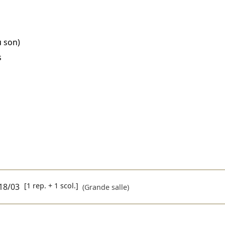
u son)
s
[1 rep. + 1 scol.]
18/03
(Grande salle)