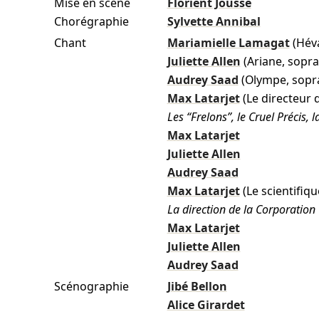
Mise en scène
Florient Jousse
Chorégraphie
Sylvette Annibal
Chant
Mariamielle Lamagat
(Hév
Juliette Allen
(Ariane, sopr
Audrey Saad
(Olympe, sopr
Max Latarjet
(Le directeur d
Les “Frelons”, le Cruel Précis, 
Max Latarjet
Juliette Allen
Audrey Saad
Max Latarjet
(Le scientifiq
La direction de la Corporation
Max Latarjet
Juliette Allen
Audrey Saad
Scénographie
Jibé Bellon
Alice Girardet