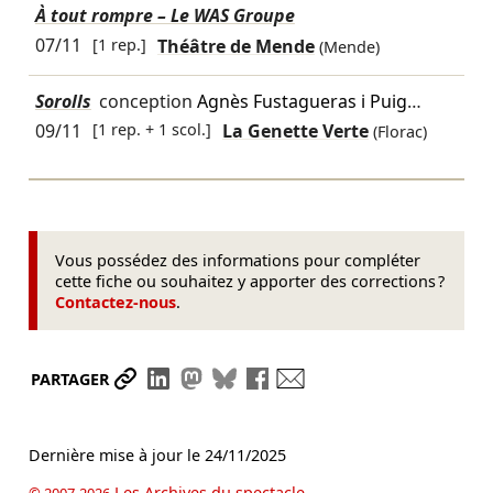
À tout rompre – Le WAS Groupe
07/11
[1 rep.]
Théâtre de Mende
(Mende)
Sorolls
conception
Agnès Fustagueras i Puig
…
09/11
[1 rep. + 1 scol.]
La Genette Verte
(Florac)
Vous possédez des informations pour compléter
cette fiche ou souhaitez y apporter des corrections ?
Contactez-nous
.
Partager le lien
Partager sur LinkedIn
Partager sur Mastodon
Partager sur Bluesky
Partager sur Facebook
Envoyer par mail
PARTAGER
Dernière mise à jour le
24/11/2025
Les Archives du spectacle
© 2007-2026