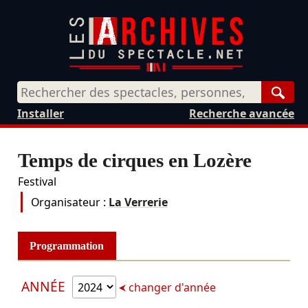
Rech
Installer
Recherche avancée
Temps de cirques en Lozère
Festival
Organisateur :
La Verrerie
Programmation
ANNÉE
changer d'année