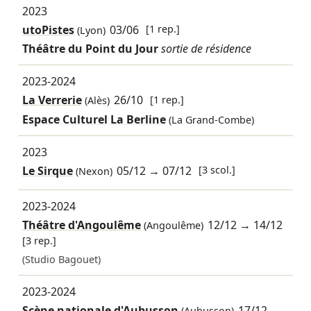
2023
utoPistes
03/06
[1 rep.]
(Lyon)
Théâtre du Point du Jour
sortie de résidence
2023-2024
La Verrerie
26/10
[1 rep.]
(Alès)
Espace Culturel La Berline
(La Grand-Combe)
2023
Le Sirque
05/12
→
07/12
[3 scol.]
(Nexon)
2023-2024
Théâtre d'Angoulême
12/12
→
14/12
(Angoulême)
[3 rep.]
(Studio Bagouet)
2023-2024
Scène nationale d'Aubusson
17/12