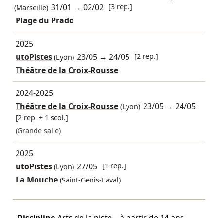
31/01
→
02/02
[3 rep.]
(Marseille)
Plage du Prado
2025
utoPistes
23/05
→
24/05
[2 rep.]
(Lyon)
Théâtre de la Croix-Rousse
2024-2025
Théâtre de la Croix-Rousse
23/05
→
24/05
(Lyon)
[2 rep. + 1 scol.]
(Grande salle)
2025
utoPistes
27/05
[1 rep.]
(Lyon)
La Mouche
(Saint-Genis-Laval)
Discipline
Arts de la piste – à partir de 14 ans