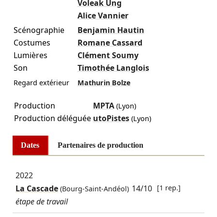
Voleak Ung
Alice Vannier
Scénographie
Benjamin Hautin
Costumes
Romane Cassard
Lumières
Clément Soumy
Son
Timothée Langlois
Regard extérieur
Mathurin Bolze
Production
MPTA
(Lyon)
Production déléguée
utoPistes
(Lyon)
Dates
Partenaires de production
2022
La Cascade
14/10
[1 rep.]
(Bourg-Saint-Andéol)
étape de travail